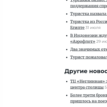
поддержания спр
Туристка назвала
Туристка из Росси
Египте
31 июля
В Индонезии ждут
«Аэрофлот»
29 и
Два значимых оте
Турист пожаловал
Другие ново
ТЦ «Неглинная» з
центра столицы
5
Более трети брон
пришлось на пое