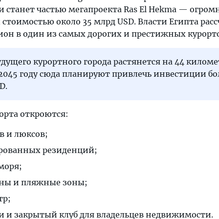
и станет частью мегапроекта Ras El Hekma — огром
 стоимостью около 35 млрд USD. Власти Египта ра
ион в один из самых дорогих и престижных курорт
дущего курортного города растянется на 44 киломе
 2045 году сюда планируют привлечь инвестиции бо
D.
рорта откроются:
в и люксов;
ированных резиденций;
моря;
уны и пляжные зоны;
тр;
и и закрытый клуб для владельцев недвижимости.