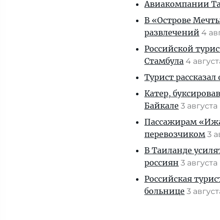
Авиакомпании Таи
В «Острове Мечты
развлечений
4 ав
Российской турис
Стамбула
4 авгус
Турист рассказал
Катер, буксирова
Байкале
3 августа
Пассажирам «Ижав
перевозчиком
3 
В Таиланде усиля
россиян
3 августа
Российская турис
больнице
3 авгус