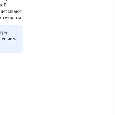
ной
ссчитывают
ов страны.
тра
лее чем