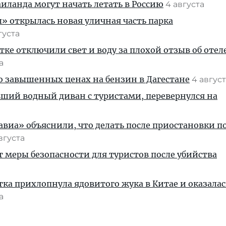
ланда могут начать летать в Россию
4 августа
» открылась новая уличная часть парка
густа
тке отключили свет и воду за плохой отзыв об отел
та
 о завышенных ценах на бензин в Дагестане
4 авгус
вший водный диван с туристами, перевернулся на
иа» объяснили, что делать после приостановки п
августа
т меры безопасности для туристов после убийства
тка прихлопнула ядовитого жука в Китае и оказалас
та