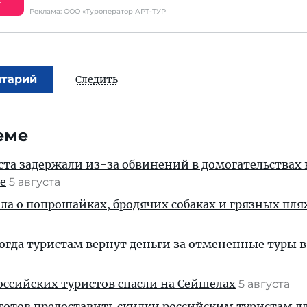
Е
Реклама: ООО «Туроператор АРТ-ТУР
нтарий
Следить
еме
ста задержали из-за обвинений в домогательствах
е
5 августа
ала о попрошайках, бродячих собаках и грязных пля
когда туристам вернут деньги за отмененные туры в
ссийских туристов спасли на Сейшелах
5 августа
готов предоставить скидки российским туристам д