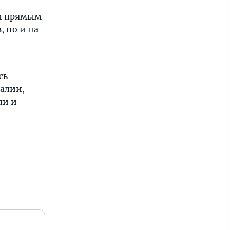
 и прямым
 но и на
сь
алии,
ли и