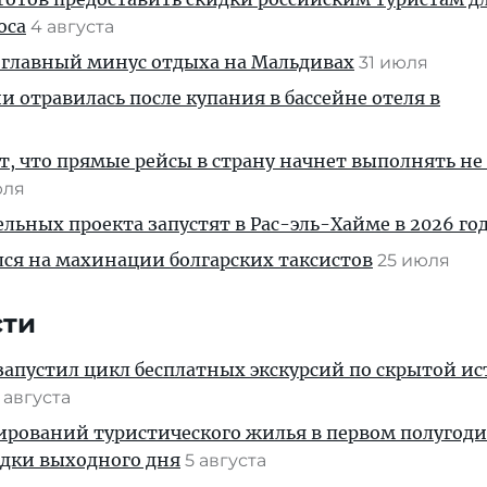
оса
4 августа
 главный минус отдыха на Мальдивах
31 июля
и отравилась после купания в бассейне отеля в
, что прямые рейсы в страну начнет выполнять не
юля
льных проекта запустят в Рас-эль-Хайме в 2026 го
ся на махинации болгарских таксистов
25 июля
сти
апустил цикл бесплатных экскурсий по скрытой и
 августа
ирований туристического жилья в первом полугод
здки выходного дня
5 августа