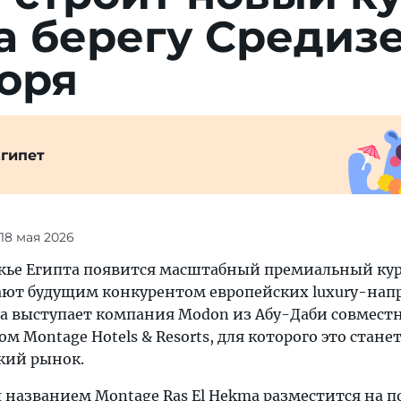
 бе­ре­гу Сре­ди­з
моря
гипет
 18 мая 2026
жье Египта появится масштабный премиальный кур
ют будущим конкурентом европейских luxury-нап
а выступает компания Modon из Абу-Даби совместн
 Montage Hotels & Resorts, для которого это стане
кий рынок.
 названием Montage Ras El Hekma разместится на п