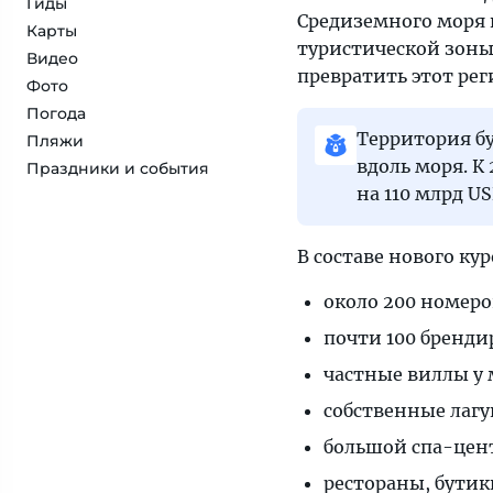
Гиды
Средиземного моря 
Карты
туристической зоны
Видео
превратить этот рег
Фото
Погода
Территория бу
Пляжи
вдоль моря. К
Праздники и события
на 110 млрд US
В составе нового ку
около 200 номеро
почти 100 бренд
частные виллы у 
собственные лаг
большой спа-цен
рестораны, бутик