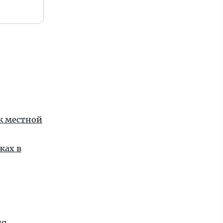
 к местной
жах в
ля