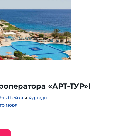
уроператора «АРТ-ТУР»!
Эль Шейха
и
Хургады
го моря