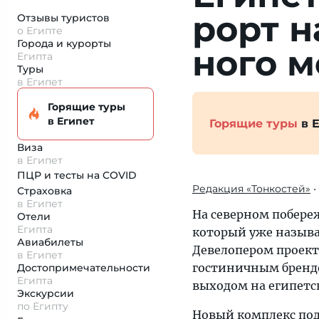
рорт на
Отзывы туристов
о Египте
Города и курорты
но­го 
Египта
Туры
в Египет
Горящие туры
в Египет
Горящие туры
в Е
Виза
в Египет
ПЦР и тесты на COVID
Редакция «Тонкостей»
•
Страховка
в Египет
На северном побере
Отели
Египта
который уже называ
Авиабилеты
Девелопером проект
в Египет
гостиничным брендом
Достопримеча­тельности
Египта
выходом на египетс
Экскурсии
по Египту
Новый комплекс под