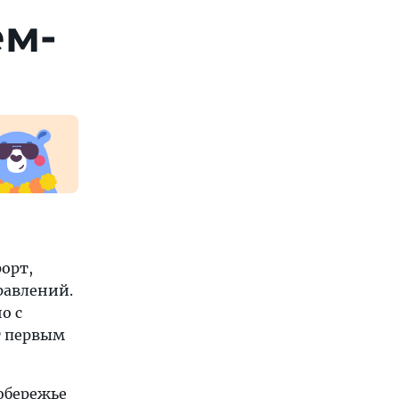
ем­
орт,
равлений.
о с
т первым
обережье