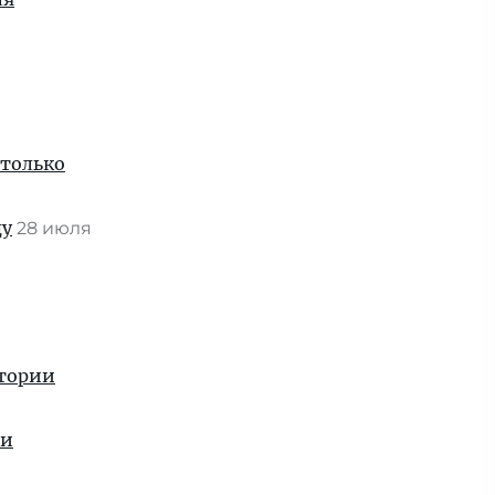
 только
ду
28 июля
стории
ии