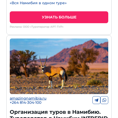
«Вся Намибия в одном туре»
УЗНАТЬ БОЛЬШЕ
Реклама: ООО «Туроператор АРТ-ТУР»
amazingnamibia.ru
+264 814-304-100
Организация туров в Намибию.