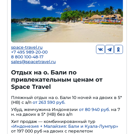
space-travel.ru
+7 495 989-20-00
8 800 100-48-17
sales@spacetravel.ru
Отдых на о. Бали по
привлекательным ценам от
Space Travel
Пляжный отдых на о. Бали 10 ночей на двоих в 5*
(HВ) с а/п
от 263 590 руб.
Убуд, жемчужина Индонезии
от 80 940 руб.
на 7
н. на двоих в 5* (HВ) без а/п
Хит продаж — комбинированный тур
«Индонезия + Малайзия: Бали и Куала-Лумпур»
от 197 000 руб на двоих с перелетом