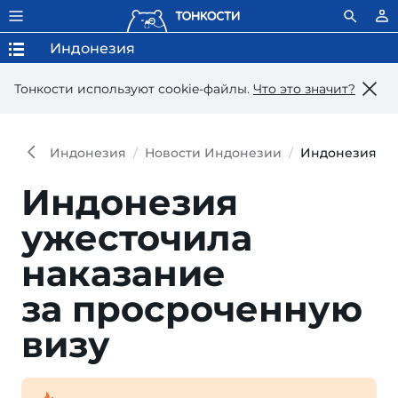
Индонезия
Тонкости используют сookie-файлы.
Что это значит?
Индонезия
Новости Индонезии
Индонезия уж
Индонезия
ужесточила
наказа­ние
за просро­ченную
визу