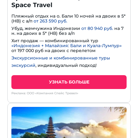
Space Travel
Пляжный отдых на о. Бали 10 ночей на двоих в 5*
(HВ) с а/п
от 263 590 руб.
Убуд, жемчужина Индонезии
от 80 940 руб.
на 7
н. на двоих в 5* (HВ) без а/п
Хит продаж — комбинированный тур
«Индонезия + Малайзия: Бали и Куала-Лумпур»
от 197 000 руб на двоих с перелетом
Экскурсионные и комбинированные туры
экскурсий
, индивидуальный подход!
УЗНАТЬ БОЛЬШЕ
Реклама: ООО «Компания Спейс Тревел»