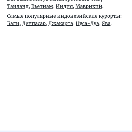
Таиланд
,
Вьетнам
,
Индия
,
Маврикий
.
Самые популярные индонезийские курорты:
Бали
,
Денпасар
,
Джакарта
,
Нуса-Дуа
,
Ява
.