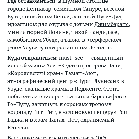
Где остановиться:
в шумной столице —
городе
Денпасар
, семейном
Сануре
, веселой
Куте
, спокойном
Беноа
, элитной
Нуса-Дуа
,
идеальном для отдыха с детьми
Джимбаране
,
миниатюрной
Ловине
, тихой
Чандидасе
,
самобытном
Убуде
, а также в «серферском
раю»
Улувату
или роскошном
Легиане
.
Куда отправиться:
must-see — священный
«лес обезьян» Алас-Кедатон,
острова Бали
,
«Королевский храм» Taман-Аюн,
этнографический центр «Пури-Лукисан» в
Убуде
, скальные храмы в Педженге. Стоит
побывать и в галерее скальных барельефов в
Ге-Пулу, заглянуть к сорокаметровому
водопаду Гит-Гит, в «слоновую пещеру» Гоя-
Гаджа и в храм
Танах-Лот
, охраняемый
Юнеско.
Вас также могут заинтересовать
ОАЭ
,