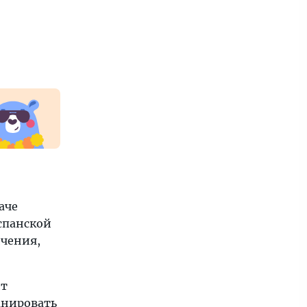
аче
испанской
ичения,
ит
анировать