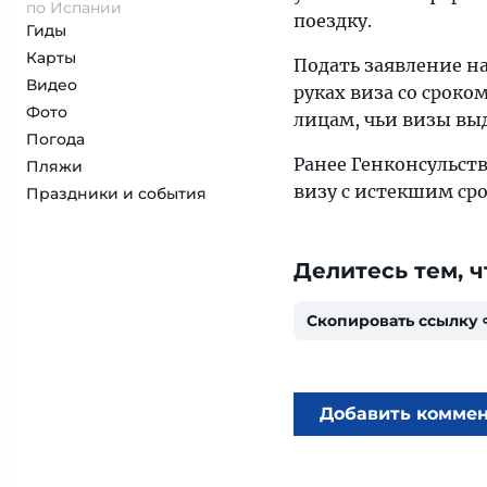
по Испании
поездку.
Гиды
Карты
Подать заявление на
Видео
руках виза со сроко
Фото
лицам, чьи визы выд
Погода
Ранее Генконсульст
Пляжи
визу с истекшим ср
Праздники и события
Делитесь тем, ч
Скопировать ссылку
Добавить комме