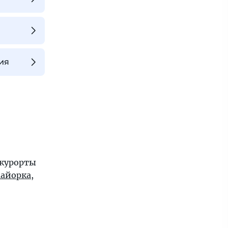
ия
 курорты
айорка
,