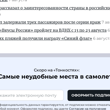
рассказал о заинтересованности страны в российск
а
ул задержали трех пассажиров после серии краж
7 а
Вкусы России» пройдет на ВДНХ с 13 по 23 августа
6
их пляжей получили награду «Синий флаг»
6 авгус
Скоро на «Тонкостях»:
Самые неудобные места в самоле
ОФОРМИТЬ ПОДПИ
фиденциальность данных гарантируется, от подписки можно отказат
юбой момент. Оформляя подписку, вы даете
Согласие на получение