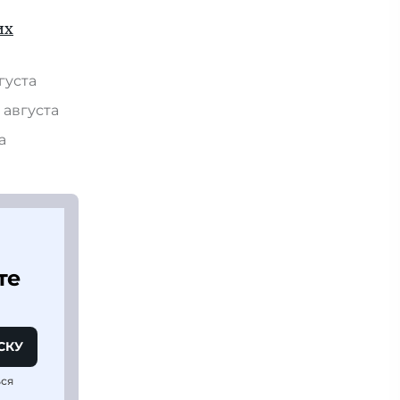
их
вгуста
 августа
та
те
СКУ
ься