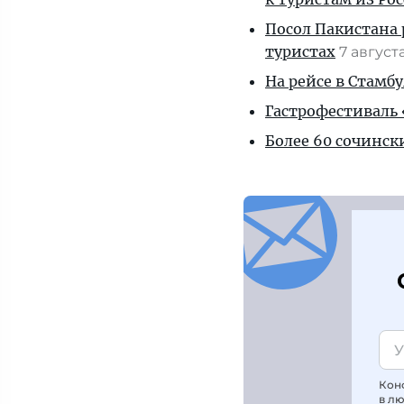
Посол Пакистана 
туристах
7 август
На рейсе в Стамб
Гастрофестиваль «
Более 60 сочинск
Кон
в л