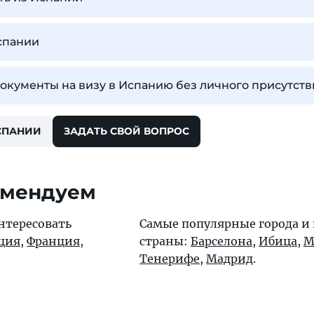
спании
окументы на визу в Испанию без личного присутств
СПАНИИ
ЗАДАТЬ СВОЙ ВОПРОС
омендуем
нтересовать
Самые популярные города и
ция
,
Франция
,
страны:
Барселона
,
Ибица
,
М
Тенерифе
,
Мадрид
.