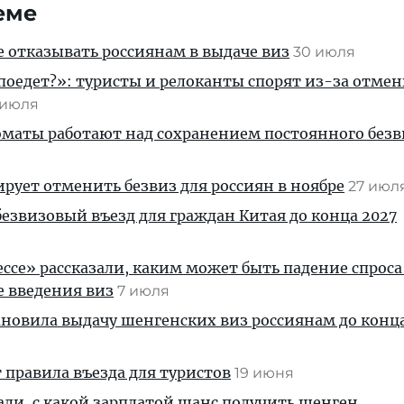
еме
е отказывать россиянам в выдаче виз
30 июля
 поедет?»: туристы и релоканты спорят из-за отмен
 июля
маты работают над сохранением постоянного безв
рует отменить безвиз для россиян в ноябре
27 июл
безвизовый въезд для граждан Китая до конца 2027
ессе» рассказали, каким может быть падение спроса
е введения виз
7 июля
новила выдачу шенгенских виз россиянам до конц
правила въезда для туристов
19 июня
али, с какой зарплатой шанс получить шенген