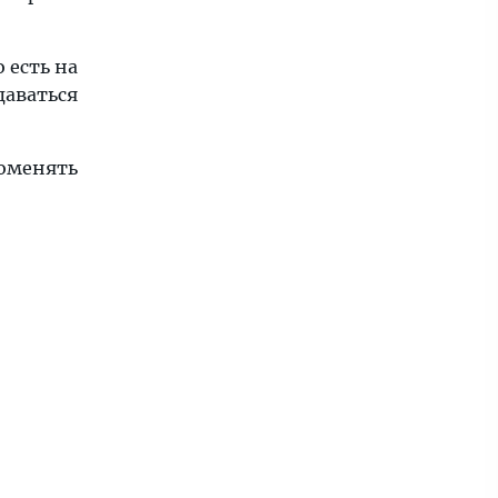
 есть на
даваться
поменять