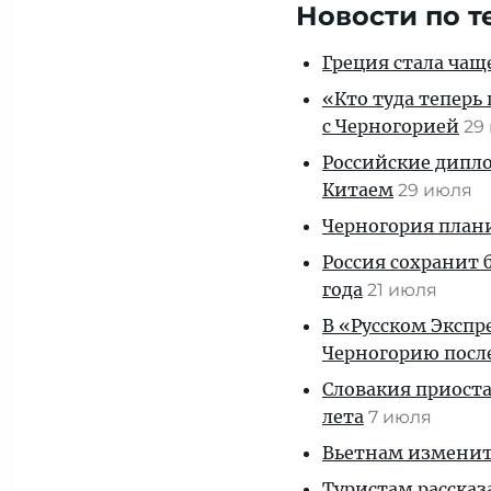
Новости по т
Греция стала чащ
«Кто туда теперь
с Черногорией
29
Российские дипло
Китаем
29 июля
Черногория плани
Россия сохранит 
года
21 июля
В «Русском Экспр
Черногорию посл
Словакия приоста
лета
7 июля
Вьетнам изменит 
Туристам рассказ