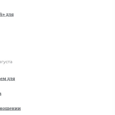
й» для
вгуста
ием для
в
отношении