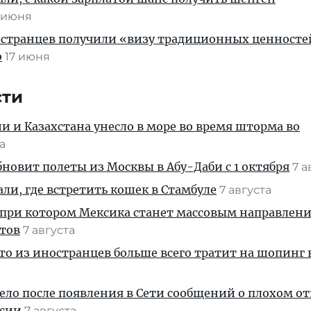
 июня
остранцев получили «визу традиционных ценносте
ю
17 июня
сти
ии и Казахстана унесло в море во время шторма во
та
новит полеты из Москвы в Абу-Даби с 1 октября
7 а
али, где встретить кошек в Стамбуле
7 августа
 при котором Мексика станет массовым направлен
стов
7 августа
кто из иностранцев больше всего тратит на шопинг 
дело после появления в Сети сообщений о плохом 
ссии
7 августа