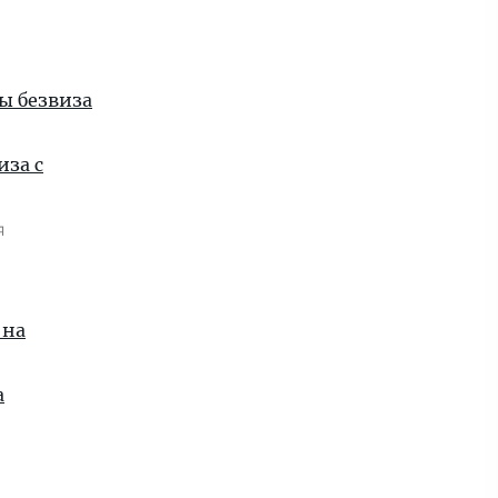
ы безвиза
иза с
я
 на
а