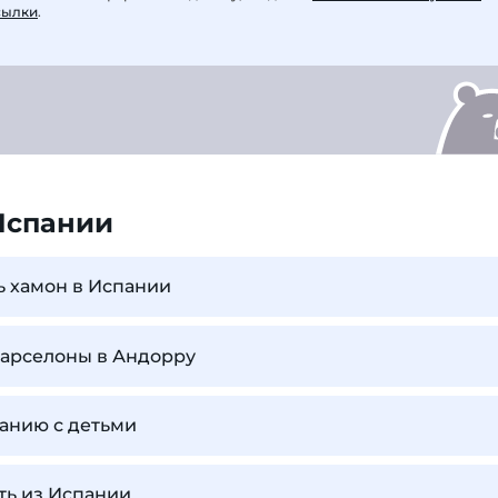
сылки
.
Испании
ь хамон в Испании
Барселоны в Андорру
панию с детьми
ть из Испании