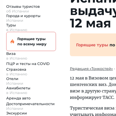
выдачу
Отзывы туристов
об Испании
Города и курорты
12 мая
Испании
Туры
в Испанию
Горящие туры
по всему миру
Горящие туры
по
Виза
в Испанию
ПЦР и тесты на COVID
Редакция «Тонкостей»
•
Страховка
в Испанию
12 мая в Визовом це
Отели
Испании
шенгенских виз. Док
Авиабилеты
визе в другую стран
в Испанию
информирует ТАСС.
Аренда авто
Достопримеча­тельности
Туристическая виза
Испании
Экскурсии
учитывать информа