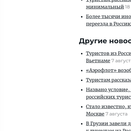
минимальный
18
Более тысячи ин
переезда в Росси
Другие ново
Туристов из Росс
Вьетнаме
7 авгус
«Аэрофлот» возоб
Туристам рассказ
Названо условие,
российских тури
Стало известно, 
Москве
7 августа
В Грузии завели 
к туристам из Ро