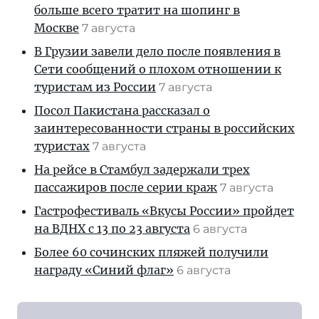
больше всего тратит на шопинг в
Москве
7 августа
В Грузии завели дело после появления в
Сети сообщений о плохом отношении к
туристам из России
7 августа
Посол Пакистана рассказал о
заинтересованности страны в российских
туристах
7 августа
На рейсе в Стамбул задержали трех
пассажиров после серии краж
7 августа
Гастрофестиваль «Вкусы России» пройдет
на ВДНХ с 13 по 23 августа
6 августа
Более 60 сочинских пляжей получили
награду «Синий флаг»
6 августа