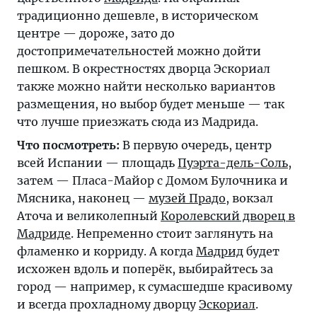
традиционно дешевле, в историческом
центре — дороже, зато до
достопримечательностей можно дойти
пешком. В окрестностях дворца Эскориал
также можно найти несколько вариантов
размещения, но выбор будет меньше — так
что лучше приезжать сюда из Мадрида.
Что посмотреть:
В первую очередь, центр
всей Испании — площадь
Пуэрта-дель-Соль
,
затем — Пласа-Майор с Домом Булочника и
Мясника, наконец —
музей Прадо
, вокзал
Аточа и великолепный
Королевский дворец в
Мадриде
. Непременно стоит заглянуть на
фламенко и корриду. А когда
Мадрид
будет
исхожен вдоль и поперёк, выбирайтесь за
город — например, к сумасшедше красивому
и всегда прохладному дворцу
Эскориал
.