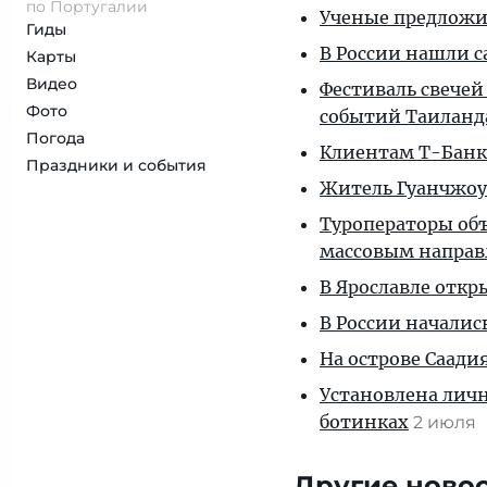
по Португалии
Ученые предложил
Гиды
В России нашли с
Карты
Видео
Фестиваль свечей
Фото
событий Таиланд
Погода
Клиентам T-Банка
Праздники и события
Житель Гуанчжоу
Туроператоры объ
массовым напра
В Ярославле откр
В России началис
На острове Саади
Установлена личн
ботинках
2 июля
Другие ново