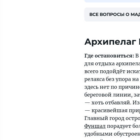
ВСЕ ВОПРОСЫ О МА
Архипелаг
Где остановиться:
В 
для отдыха архипел
всего подойдёт иск
релакса без упора н
здесь нет по причин
береговой линии, за
— хоть отбавляй. Из
— красивейшая при
Главный город остр
Фуншал
порадует бо
удобными обустрое