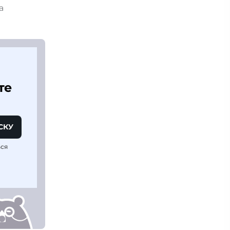
та
те
СКУ
ься