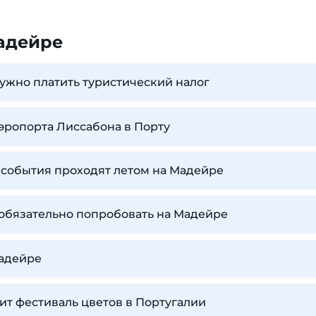
адейре
нужно платить туристический налог
аэропорта Лиссабона в Порту
 события проходят летом на Мадейре
обязательно попробовать на Мадейре
Мадейре
дит фестиваль цветов в Португалии