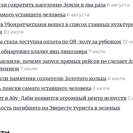
и сократить население Земли в два раза
6 августа
амого уставшего человека
6 августа
 в Убонратчатхани вошел в список главных культу
а
30 июля
 стала доступна оплата по QR-коду за рубежом
22 
 обнаружил кладку яиц динозавра
7 июля
яснили, почему запуск прямых рейсов не сделает 
влением
7 июля
ыли памятник создателю Золотого кольца
6 июля
ь поиски самого уставшего человека
3 июля
ят в Абу-Даби появится огромный центр искусств
2
ость погибшего на Эвересте туриста в зеленых
сти