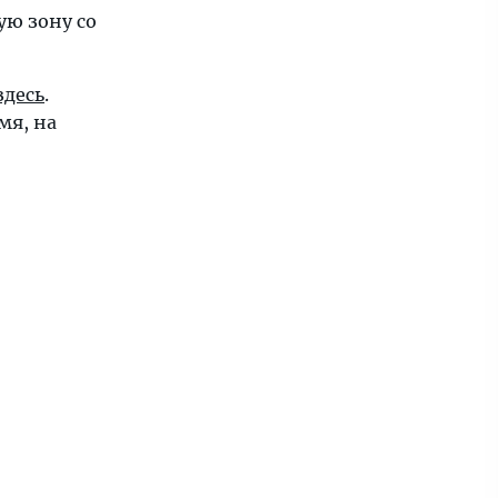
ую зону со
здесь
.
мя, на