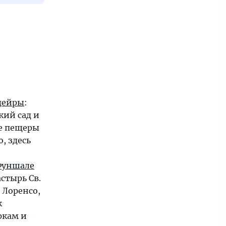
дейры
:
кий сад и
ие пещеры
, здесь
Фуншале
астырь Св.
 Лоренсо,
к
ркам и