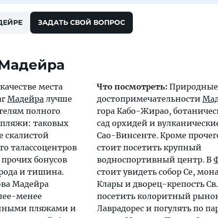
ДЕЙРЕ
ЗАДАТЬ СВОЙ ВОПРОС
 Мадейра
качестве места
Что посмотреть:
Природные
аг
Мадейра
лучше
достопримечательности
Ма
ателям полного
гора Кабо-Жирао, ботаничес
а пляжи: таковых
сад орхидей и вулканическ
е скалистой
Сао-Винсенте. Кроме прочего
то талассоцентров
стоит посетить крупный
 прочих бонусов
водноспортивный центр. В
рода и тишина.
стоит увидеть собор Се, мон
ова Мадейра
Клары и дворец-крепость Св.
лее-менее
посетить колоритный рыно
нными пляжами и
Лаврадорес и погулять по па