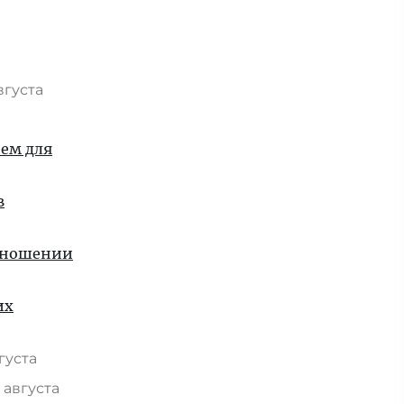
вгуста
ием для
в
отношении
их
вгуста
 августа