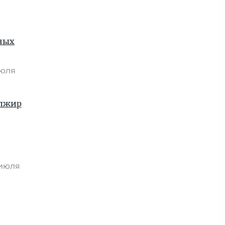
рных
июля
Алжир
 июля