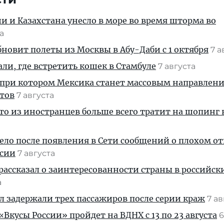
ии и Казахстана унесло в море во время шторма во
та
новит полеты из Москвы в Абу-Даби с 1 октября
7 а
али, где встретить кошек в Стамбуле
7 августа
 при котором Мексика станет массовым направлен
стов
7 августа
кто из иностранцев больше всего тратит на шопинг 
дело после появления в Сети сообщений о плохом 
ссии
7 августа
рассказал о заинтересованности страны в российск
а
ул задержали трех пассажиров после серии краж
7 а
Вкусы России» пройдет на ВДНХ с 13 по 23 августа
6