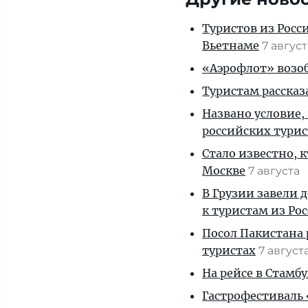
Туристов из Росс
Вьетнаме
7 авгус
«Аэрофлот» возоб
Туристам рассказ
Названо условие,
российских тури
Стало известно, 
Москве
7 августа
В Грузии завели 
к туристам из Ро
Посол Пакистана 
туристах
7 август
На рейсе в Стамб
Гастрофестиваль «