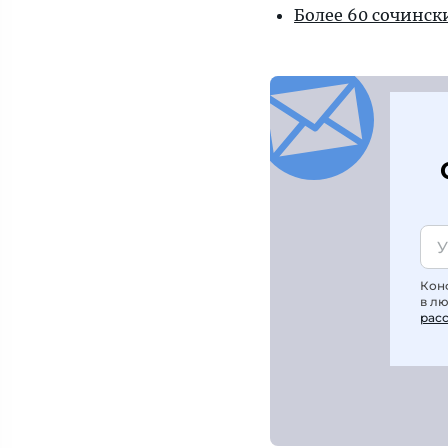
Более 60 сочинск
Кон
в л
рас