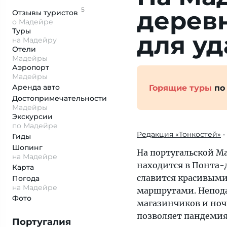
5
дерев
Отзывы
туристов
о Мадейре
Туры
для у
на Мадейру
Отели
Мадейры
Аэропорт
Мадейры
Аренда авто
Горящие туры
по
Достопримеча­тельности
Мадейры
Экскурсии
по Мадейре
Редакция «Тонкостей»
•
Гиды
Шопинг
На португальской М
на Мадейре
находится в Понта-
Карта
славится красивы
Погода
на Мадейре
маршрутами. Непода
Фото
магазинчиков и ноч
позволяет пандемия
Португалия