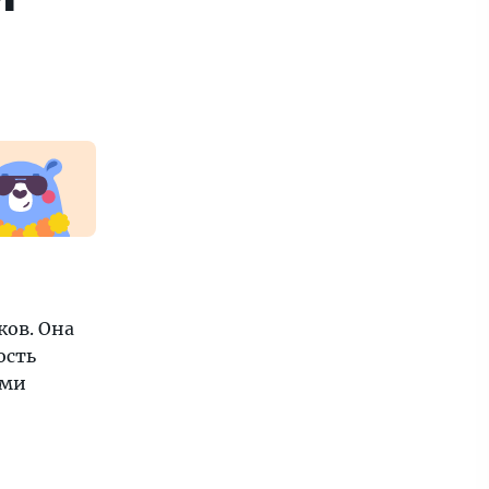
ков. Она
ость
ыми