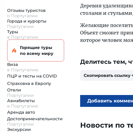
Деревня удаленщико
Отзывы туристов
столами и стульями,
о Португалии
Города и курорты
Желающие поселитьс
Португалии
Туры
Объект сможет прин
в Португалию
которое человек мож
Горящие туры
по всему миру
Делитесь тем, ч
Виза
в Португалию
Скопировать ссылку
ПЦР и тесты на COVID
Страховка
в Европу
Отели
Португалии
Авиабилеты
Добавить комме
в Португалию
Аренда авто
Достопримеча­тельности
Новости по т
Португалии
Экскурсии