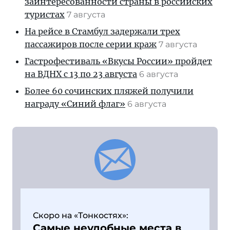
заинтересованности страны в российских
туристах
7 августа
На рейсе в Стамбул задержали трех
пассажиров после серии краж
7 августа
Гастрофестиваль «Вкусы России» пройдет
на ВДНХ с 13 по 23 августа
6 августа
Более 60 сочинских пляжей получили
награду «Синий флаг»
6 августа
Скоро на «Тонкостях»:
Самые неудобные места в