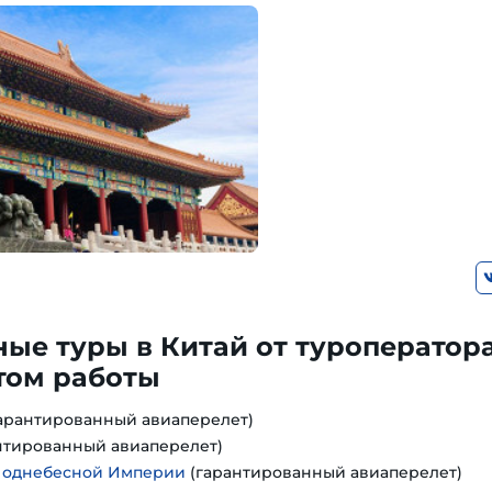
ые туры в Китай от туроператора
том работы
арантированный авиаперелет)
нтированный авиаперелет)
Поднебесной Империи
(гарантированный авиаперелет)