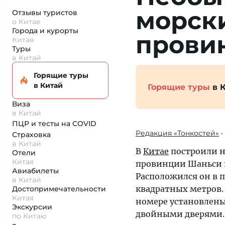
морск
Отзывы туристов
о Китае
Города и курорты
прови
Китая
Туры
в Китай
Горящие туры
в Китай
Горящие туры
в 
Виза
в Китай
ПЦР и тесты на COVID
Редакция «Тонкостей»
•
Страховка
в Китай
В
Китае
построили н
Отели
Китая
провинции Шаньси и 
Авиабилеты
Расположился он в п
в Китай
квадратных метров. 
Достопримеча­тельности
Китая
номере установлены
Экскурсии
двойными дверями. 
по Китаю