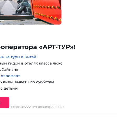
роператора «АРТ-ТУР»!
нные туры в Китай
ным гидом в отелях класса люкс
. Хайнань
 Аэрофлот
15 дней, вылеты по субботам
 с детьми
Е
Реклама: ООО «Туроператор АРТ-ТУР»