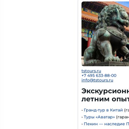
tstours.ru
+7 495 633-88-00
info@tstours.ru
Экскурсионн
летним опы
•
Гранд-тур в Китай
(г
•
Туры «Аватар»
(гара
•
Пекин — наследие 