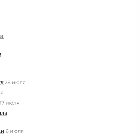
ии
е
ду
28 июля
ля
17 июля
ала
ми
6 июля