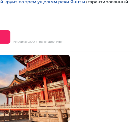
 круиз по трем ущельям реки Янцзы
(гарантированный
Е
Реклама: ООО «Транс-Шоу Тур»