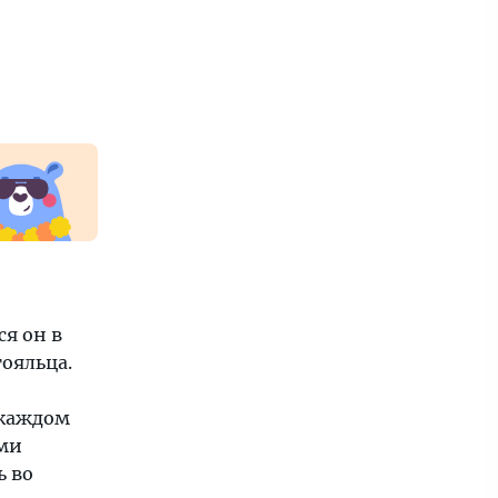
я он в
тояльца.
 каждом
ыми
ь во