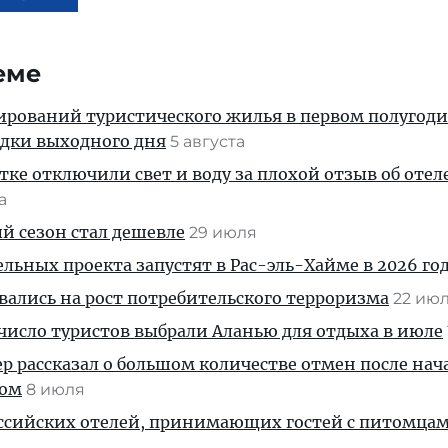
еме
ирований туристического жилья в первом полугод
здки выходного дня
5 августа
тке отключили свет и воду за плохой отзыв об отел
та
й сезон стал дешевле
29 июля
льных проекта запустят в Рас-эль-Хайме в 2026 го
ались на рост потребительского терроризма
22 ию
число туристов выбрали Аланью для отдыха в июле
р рассказал о большом количестве отмен после нач
вом
8 июля
оссийских отелей, принимающих гостей с питомца