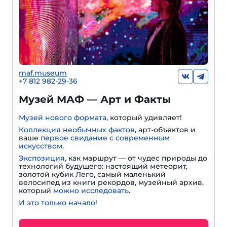
maf.museum
+7 812 982-29-36
Музей МАФ — Арт и Факты
Музей нового формата
, который удивляет!
Коллекция необычных фактов
, арт-объектов и
ваше
первое свидание с современным
искусством
.
Экспозиция
, как маршрут — от чудес природы до
технологий будущего: настоящий метеорит,
золотой кубик Лего, самый маленький
велосипед из книги рекордов, музейный архив,
который
можно исследовать
.
И это только начало!