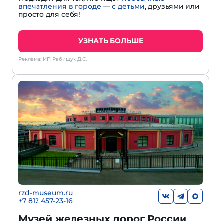
впечатления в городе
—
с детьми
, друзьями или
просто для себя!
УЗНАТЬ БОЛЬШЕ
Реклама: ИП Рабищук Д.С.
rzd-museum.ru
+7 812 457-23-16
Музей железных дорог России