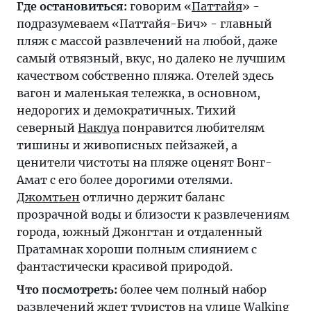
Где остановиться:
говорим «
Паттайя
» -
подразумеваем «Паттайя-Бич» - главный
пляж с массой развлечений на любой, даже
самый отвязный, вкус, но далеко не лучшим
качеством собственно пляжа. Отелей здесь
вагон и маленькая тележка, в основном,
недорогих и демократичных. Тихий
северный
Наклуа
понравится любителям
тишины и живописных пейзажей, а
ценители чистоты на пляже оценят Вонг-
Амат с его более дорогими отелями.
Джомтьен
отлично держит баланс
прозрачной воды и близости к развлечениям
города, южный Джонгтан и отдаленный
Пратамнак хороши полным слиянием с
фантастически красивой природой.
Что посмотреть:
более чем полный набор
развлечений ждет туристов на улице
Walking