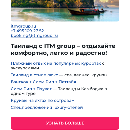
itmgroup.ru
+7 495 109-27-52
booking@itmgroup.ru
Таиланд с ITM group – отдыхайте
комфортно, легко и радостно!
Пляжный отдых на популярных курортах
с
экскурсиями
Таиланд в стиле люкс
— спа, велнес, круизы
Бангкок + Сием Рип + Паттайя
Сием Рип + Пхукет
— Таиланд и Камбоджа в
одном туре
Круизы на яхтах по островам
Спецпредложения luxury-отелей
УЗНАТЬ БОЛЬШЕ