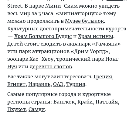
Street
. В парке
Мини-Сиам
можно увидеть
весь мир за 3 часа, «миниатюрную» тему
можно продолжить в
Музее бутылок
.
Культурные достопримечательности курорта
—
Храм Большого Будды
и
Храм истины
.
Детей стоит сводить в аквапарк «
Рамаяна
»
или парк аттракционов «Дрим Уорлд»,
зоопарк Хао-Хеоу, тропический парк
Нонг
Нуч
или
деревню слонов
.
Вас также могут заинтересовать
Греция
,
Египет
,
Израиль
,
ОАЭ
,
Турция
.
Самые популярные города и курортные
регионы страны:
Бангкок
,
Краби
,
Паттайя
,
Пхукет
,
Самуи
.