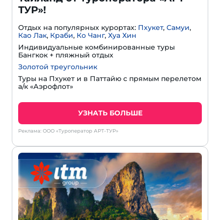
ТУР»!
Отдых на популярных курортах:
Пхукет
,
Самуи
,
Као Лак
,
Краби
,
Ко Чанг
,
Хуа Хин
Индивидуальные комбинированные туры
Бангкок + пляжный отдых
Золотой треугольник
Туры на Пхукет и в Паттайю с прямым перелетом
а/к «Аэрофлот»
УЗНАТЬ БОЛЬШЕ
Реклама: ООО «Туроператор АРТ-ТУР»