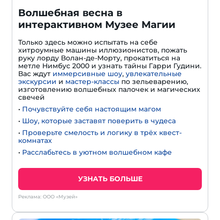
Волшебная весна в
интерактивном Музее Магии
Только здесь можно испытать на себе
хитроумные машины иллюзионистов, пожать
руку лорду Волан-де-Морту, прокатиться на
метле Нимбус 2000 и узнать тайны Гарри Гудини.
Вас ждут
иммерсивные шоу
,
увлекательные
экскурсии
и
мастер-классы
по зельеварению,
изготовлению волшебных палочек и магических
свечей
•
Почувствуйте себя настоящим магом
•
Шоу, которые заставят поверить в чудеса
•
Проверьте смелость и логику в трёх квест-
комнатах
•
Расслабьтесь в уютном волшебном кафе
УЗНАТЬ БОЛЬШЕ
Реклама: ООО «Музей»