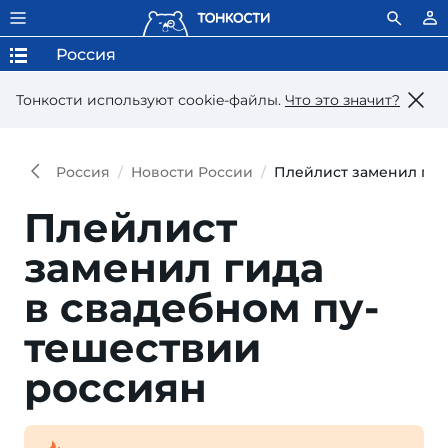
Россия
Тонкости используют сookie-файлы.
Что это значит?
Россия
Новости России
Плейлист заменил гид
Плейлист
заменил ги­да
в сва­деб­ном пу­
те­шест­вии
россиян