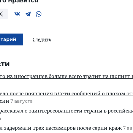
то нравится
нтарий
Следить
сти
кто из иностранцев больше всего тратит на шопинг 
дело после появления в Сети сообщений о плохом 
ссии
7 августа
рассказал о заинтересованности страны в российск
а
ул задержали трех пассажиров после серии краж
7 а