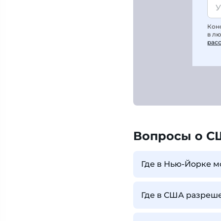
Кон
в л
рас
Вопросы о С
Где в Нью-Йорке м
Где в США разреш