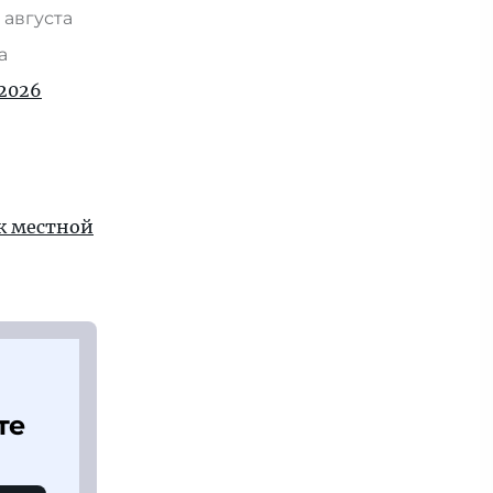
 августа
та
2026
 к местной
те