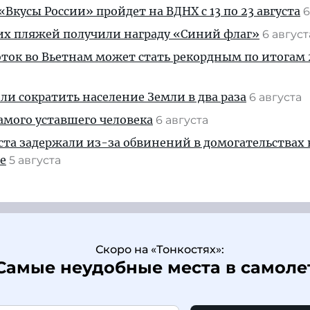
Вкусы России» пройдет на ВДНХ с 13 по 23 августа
6
их пляжей получили награду «Синий флаг»
6 авгус
ток во Вьетнам может стать рекордным по итогам 
и сократить население Земли в два раза
6 августа
амого уставшего человека
6 августа
ста задержали из-за обвинений в домогательствах
е
5 августа
Скоро на «Тонкостях»:
Самые неудобные места в самоле