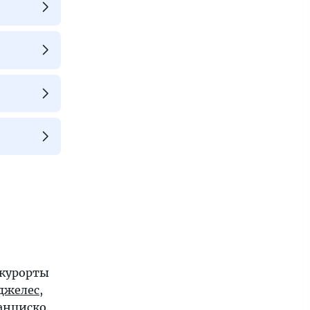
 курорты
джелес
,
анциско
.