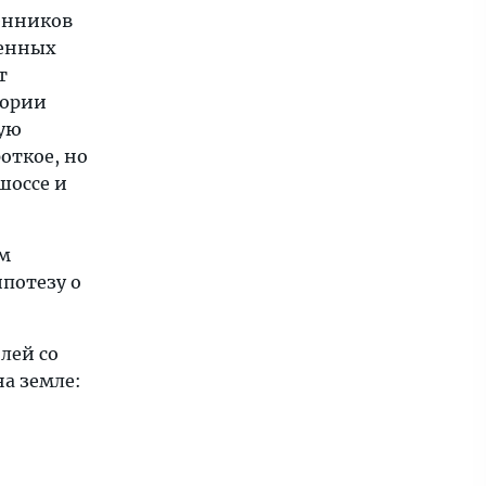
енников
оенных
т
тории
ную
откое, но
шоссе и
ым
ипотезу о
лей со
а земле: