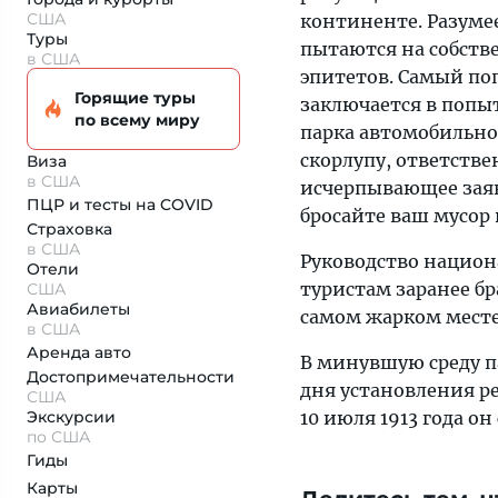
США
континенте. Разуме
Туры
пытаются на собств
в США
эпитетов. Самый по
Горящие туры
заключается в попы
по всему миру
парка автомобильной
скорлупу, ответств
Виза
в США
исчерпывающее заяв
ПЦР и тесты на COVID
бросайте ваш мусор
Страховка
в США
Руководство нацио
Отели
туристам заранее бр
США
Авиабилеты
самом жарком месте
в США
Аренда авто
В минувшую среду п
Достопримеча­тельности
дня установления р
США
Экскурсии
10 июля 1913 года он
по США
Гиды
Карты