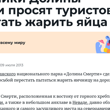
 просят туристо
ать жарить яйца
 всему миру
 09 июля 2013
анского
национального парка «Долина Смерти» сде
росьбой перестать пытаться жарить яичницу на до
Смерти, расположенная к востоку от горного хребт
ии
, а также в небольшом анклаве в
Неваде
, давно об
жаркого и самого засушливого места на североамер