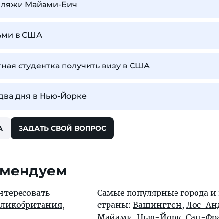
пляжи Майами-Бич
тьми в США
ная студентка получить визу в США
 два дня в Нью-Йорке
А
ЗАДАТЬ СВОЙ ВОПРОС
омендуем
нтересовать
Самые популярные города и
еликобритания
,
страны:
Вашингтон
,
Лос-Ан
Майами
,
Нью-Йорк
,
Сан-Фр