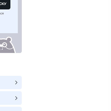
СКУ
ься