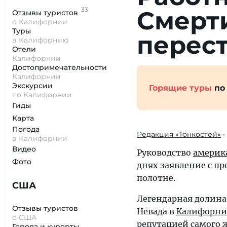
33
Смерти
Отзывы
туристов
о Калифорнии
Туры
перест
в Калифорнию
Отели
Калифорнии
Достопримеча­тельности
Калифорнии
Экскурсии
Горящие туры
по
по Калифорнии
Гиды
Карта
Погода
Редакция «Тонкостей»
•
в Калифорнии
Видео
Руководство
америк
Фото
днях заявление с п
полотне.
США
Легендарная долина 
Отзывы туристов
Невада в
Калифорн
о США
репутацией самого 
Города и курорты