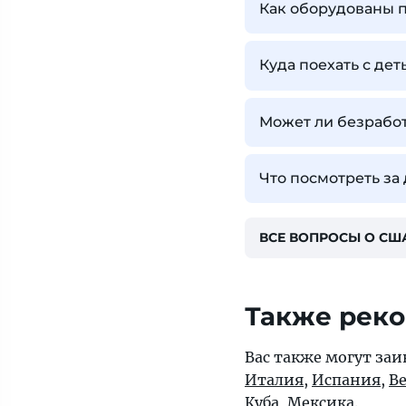
Как оборудованы 
Куда поехать с де
Может ли безработ
Что посмотреть за
ВСЕ ВОПРОСЫ О СШ
Также рек
Вас также могут заи
Италия
,
Испания
,
В
Куба
,
Мексика
.