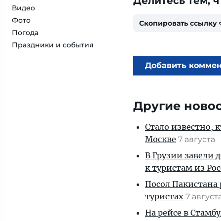
Делитесь тем, ч
Видео
Фото
Скопировать ссылку
Погода
Праздники и события
Добавить комме
Другие ново
Стало известно, 
Москве
7 августа
В Грузии завели 
к туристам из Ро
Посол Пакистана 
туристах
7 август
На рейсе в Стамб