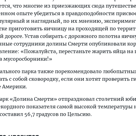
ется, что многие из приезжающих сюда путешеств
енном опыте убедиться в правдоподобности присв
пулярный и наглядный, по их мнению, эксперимен
тке приготовить яичницу на проходящей по терри
 дороге. Устав собирать с дорожного полотна яич
енные сотрудники долины Смерти опубликовали кор
ление: «Пожалуйста, перестаньте жарить яйца на 
 в мусоросборники!»
нального парка также порекомендовало любопытн
ать с собой сковородку, если они хотят проверить г
 Америки.
арк «Долина Смерти» отпраздновал столетний юби
екордного показателя самой высокой температуры н
 составил 56,7 градусов по Цельсию.