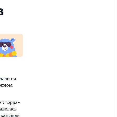
в
лало на
рожном
а Сьерра-
завелась
иканском