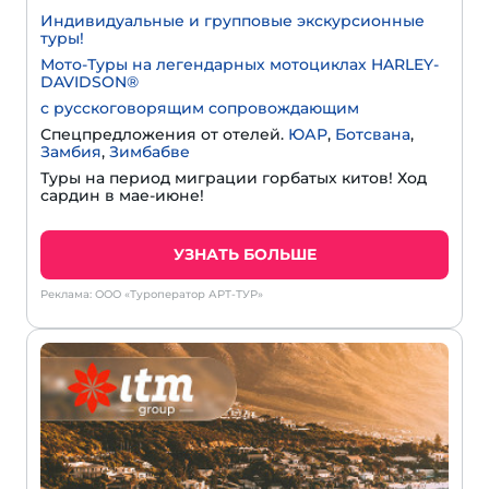
Индивидуальные и групповые экскурсионные
туры!
Мото-Туры на легендарных мотоциклах HARLEY-
DAVIDSON®
с русскоговорящим сопровождающим
Спецпредложения от отелей.
ЮАР
,
Ботсвана
,
Замбия
,
Зимбабве
Туры на период миграции горбатых китов! Ход
сардин в мае-июне!
УЗНАТЬ БОЛЬШЕ
Реклама: ООО «Туроператор АРТ-ТУР»