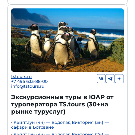
tstours.ru
+7 495 633-88-00
info@tstours.ru
Экскурсионные туры в ЮАР от
туроператора TS.tours (30+на
рынке туруслуг)
•
Кейптаун (4н) — Водопад Виктория (3н) —
сафари в Ботсване
•
Кейптаун (4н) — Водопад Виктория (2н) —