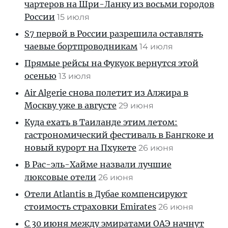
чартеров на Шри-Ланку из восьми городов
России
15 июля
S7 первой в России разрешила оставлять
чаевые бортпроводникам
14 июля
Прямые рейсы на Фукуок вернутся этой
осенью
13 июля
Air Algerie снова полетит из Алжира в
Москву уже в августе
29 июня
Куда ехать в Таиланде этим летом:
гастрономический фестиваль в Бангкоке и
новый курорт на Пхукете
26 июня
В Рас-эль-Хайме назвали лучшие
люксовые отели
26 июня
Отели Atlantis в Дубае компенсируют
стоимость страховки Emirates
26 июня
С 30 июня между эмиратами ОАЭ начнут