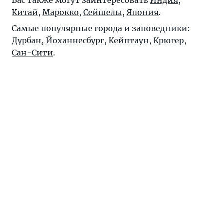
Китай
,
Марокко
,
Сейшелы
,
Япония
.
Самые популярные города и заповедники:
Дурбан
,
Йоханнесбург
,
Кейптаун
,
Крюгер
,
Сан-Сити
.