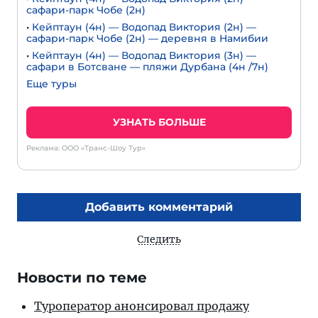
сафари-парк Чобе (2н)
•
Кейптаун (4н) — Водопад Виктория (2н) —
сафари-парк Чобе (2н) — деревня в Намибии
•
Кейптаун (4н) — Водопад Виктория (3н) —
сафари в Ботсване — пляжи Дурбана (4н /7н)
Еще туры
УЗНАТЬ БОЛЬШЕ
Реклама: ООО «Транс-Шоу Тур»
Добавить комментарий
Следить
Новости по теме
Туроператор анонсировал продажу