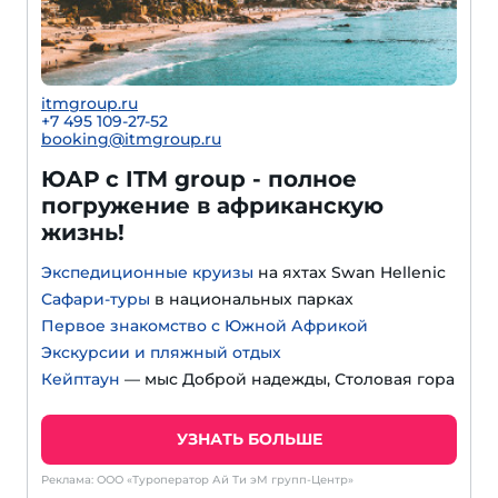
itmgroup.ru
+7 495 109-27-52
booking@itmgroup.ru
ЮАР с ITM group - полное
погружение в африканскую
жизнь!
Экспедиционные круизы
на яхтах Swan Hellenic
Сафари-туры
в национальных парках
Первое знакомство с Южной Африкой
Экскурсии и пляжный отдых
Кейптаун
— мыс Доброй надежды, Столовая гора
УЗНАТЬ БОЛЬШЕ
Реклама: ООО «Туроператор Ай Ти эМ групп-Центр»