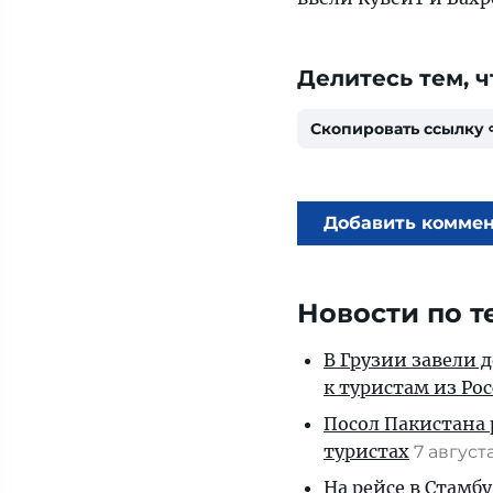
Делитесь тем, ч
Скопировать ссылку
Добавить комме
Новости по т
В Грузии завели 
к туристам из Ро
Посол Пакистана 
туристах
7 август
На рейсе в Стамб