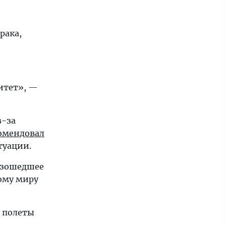
рака,
итет», —
з-за
омендовал
туации.
оизошедшее
ому миру
а полеты