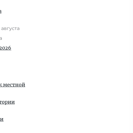
в
 августа
та
2026
 к местной
стории
ии