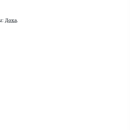
ы:
Доха
.