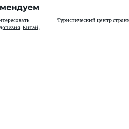
омендуем
нтересовать
Туристический центр стран
донезия
,
Китай
,