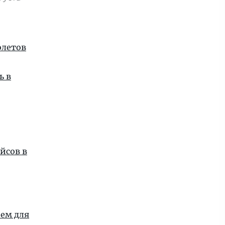
олетов
ь в
йсов в
ием для