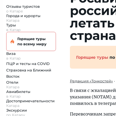
рос­сий
Отзывы туристов
о Катаре
Города и курорты
ле­тат
Катара
Туры
в Катар
стран
Горящие туры
по всему миру
Виза
Горящие туры
по
в Катар
ПЦР и тесты на COVID
Страховка
на Ближний
Восток
Редакция «Тонкостей»
•
Отели
Катара
В связи с эскалаци
Авиабилеты
в Катар
указания (NOTAM) д
Достопримеча­тельности
появилось в телегра
Катара
Экскурсии
Перевозчикам запр
по Катару