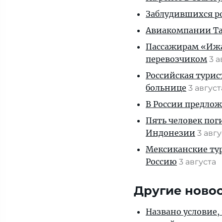
Заблудившихся ро
Авиакомпании Таи
Пассажирам «Ижав
перевозчиком
3 
Российская турис
больнице
3 авгус
В России предло
Пять человек пог
Индонезии
3 авг
Мексиканские тур
Россию
3 августа
Другие ново
Названо условие,