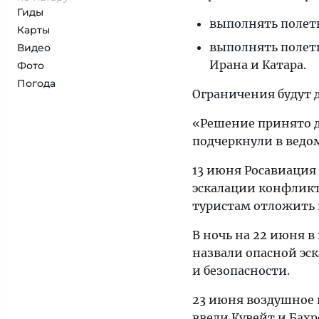
Гиды
выполнять полеты
Карты
выполнять полет
Видео
Ирана и Катара.
Фото
Погода
Ограничения будут д
«Решение принято д
подчеркнули в ведо
13 июня Росавиация
эскалации конфлик
туристам отложить 
В ночь на 22 июня 
назвали опасной эс
и безопасности.
23 июня воздушное
ввели Кувейт и Бахр