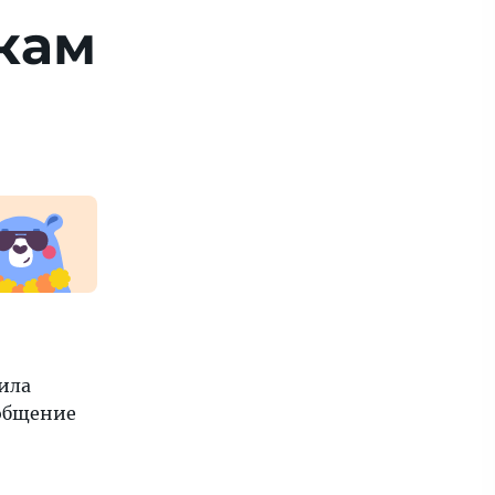
­кам
ила
ообщение