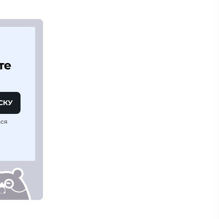
те
СКУ
ься