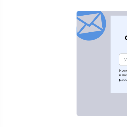
Кон
в л
рас