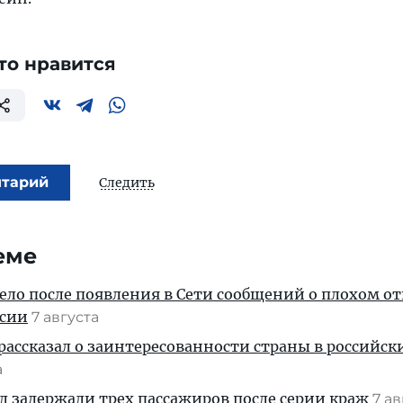
то нравится
нтарий
Следить
еме
дело после появления в Сети сообщений о плохом 
ссии
7 августа
рассказал о заинтересованности страны в российск
а
ул задержали трех пассажиров после серии краж
7 а