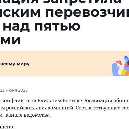
с­ким пе­ре­воз­чи
ь над пятью
ами
 всему миру
 23 июня 2025
ей конфликта на Ближнем Востоке Росавиация обнов
ля российских авиакомпаний. Соответствующее с
м-канале ведомства.
ещено: