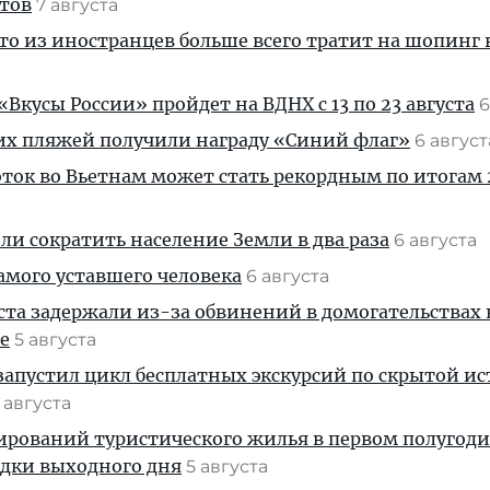
стов
7 августа
кто из иностранцев больше всего тратит на шопинг 
Вкусы России» пройдет на ВДНХ с 13 по 23 августа
6
их пляжей получили награду «Синий флаг»
6 авгус
ток во Вьетнам может стать рекордным по итогам 
и сократить население Земли в два раза
6 августа
амого уставшего человека
6 августа
ста задержали из-за обвинений в домогательствах
е
5 августа
апустил цикл бесплатных экскурсий по скрытой и
 августа
ирований туристического жилья в первом полугод
здки выходного дня
5 августа