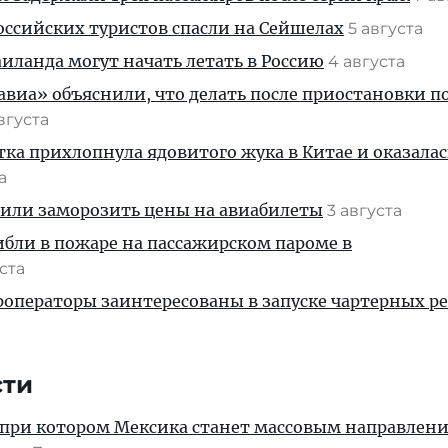
ссийских туристов спасли на Сейшелах
5 августа
ланда могут начать летать в Россию
4 августа
иа» объяснили, что делать после приостановки п
августа
тка прихлопнула ядовитого жука в Китае и оказалас
та
жили заморозить цены на авиабилеты
3 августа
ибли в пожаре на пассажирском пароме в
уста
операторы заинтересованы в запуске чартерных ре
сти
 при котором Мексика станет массовым направлен