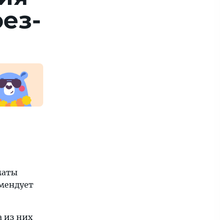
оез­
маты
мендует
а из них