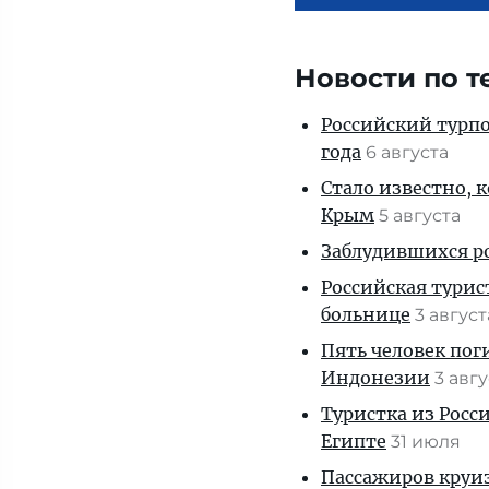
Новости по т
Российский турпо
года
6 августа
Стало известно, 
Крым
5 августа
Заблудившихся ро
Российская турис
больнице
3 авгус
Пять человек пог
Индонезии
3 авг
Туристка из Росси
Египте
31 июля
Пассажиров круиз