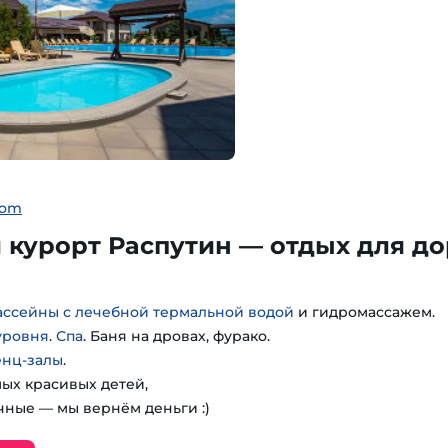
com
курорт Распутин — отдых для до
ассейны с лечебной термальной водой
и гидромассажем.
уровня
.
Спа
. Баня на дровах, фурако.
енц-залы
.
мых красивых детей,
чные — мы вернём деньги :)