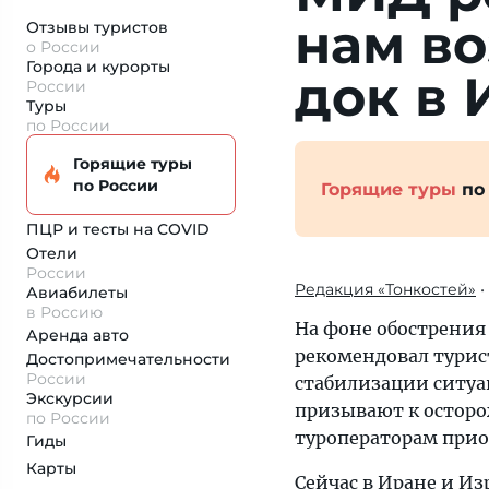
нам во
Отзывы туристов
о России
Города и курорты
док в 
России
Туры
по России
Горящие туры
по России
Горящие туры
по
ПЦР и тесты на COVID
Отели
России
Редакция «Тонкостей»
•
Авиабилеты
в Россию
На фоне обострения
Аренда авто
рекомендовал турис
Достопримеча­тельности
России
стабилизации ситуац
Экскурсии
призывают к остор
по России
туроператорам прио
Гиды
Карты
Сейчас в Иране и Из