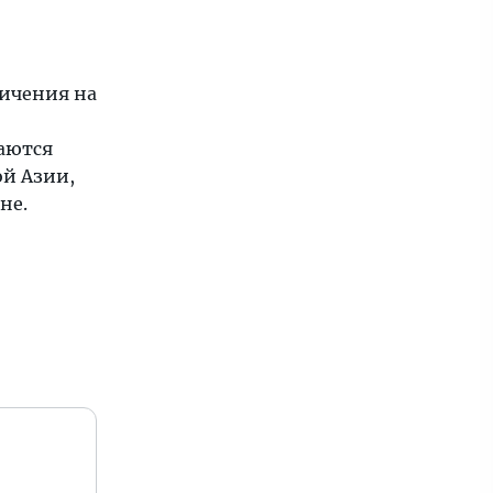
ничения на
шаются
ой Азии,
не.