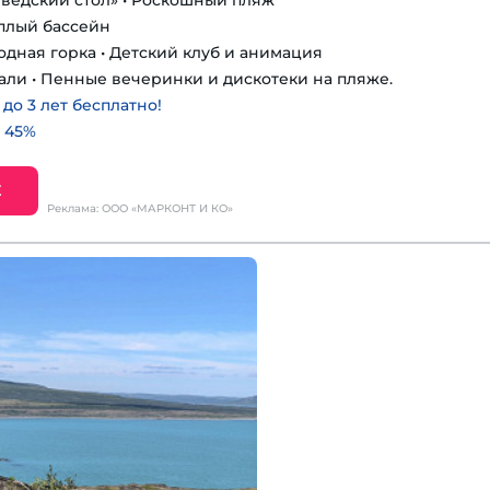
шведский стол» • Роскошный пляж
еплый бассейн
одная горка • Детский клуб и анимация
али • Пенные вечеринки и дискотеки на пляже.
о 3 лет бесплатно!
 45%
Е
Реклама: ООО «МАРКОНТ И КО»