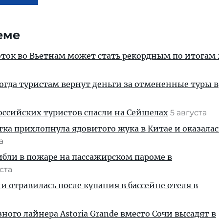
еме
ток во Вьетнам может стать рекордным по итогам 
когда туристам вернут деньги за отмененные туры в
ссийских туристов спасли на Сейшелах
5 августа
тка прихлопнула ядовитого жука в Китае и оказалас
та
ибли в пожаре на пассажирском пароме в
уста
и отравилась после купания в бассейне отеля в
ного лайнера Astoria Grande вместо Сочи высадят в