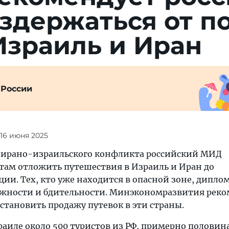
з­держаться от п
Из­раиль и Иран
 России
 16 июня 2025
 ирано-израильского конфликта российский МИД
там отложить путешествия в Израиль и Иран до
ии. Тех, кто уже находится в опасной зоне, дипло
ожности и бдительности. Минэкономразвития реко
становить продажу путевок в эти страны.
раиле около 500 туристов из РФ, примерно половин