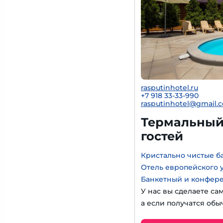
rasputinhotel.ru
+7 918 33-33-990
rasputinhotel@gmail.
Термальный 
гостей
Кристально чистые б
Отель европейского 
Банкетный и конфер
У нас вы сделаете са
а если получатся обы