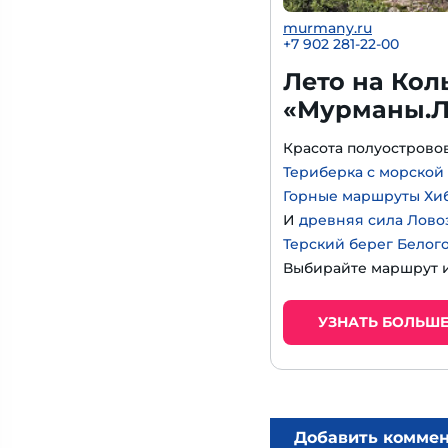
murmany.ru
+7 902 281-22-00
Лето на Кол
«Мурманы.Л
Красота полуострово
Териберка с морской
Горные маршруты Хи
И
древняя сила Лово
Терский берег Белог
Выбирайте маршрут и
УЗНАТЬ БОЛЬШ
Добавить комме