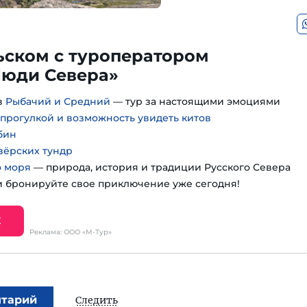
ьском с туроператором
юди Севера»
в
Рыбачий и Средний
— тур за настоящими эмоциями
 прогулкой и возможность увидеть китов
бин
зёрских тундр
о моря
— природа, история и традиции Русского Севера
 бронируйте свое приключение уже сегодня!
Е
Реклама: ООО «М-Тур»
нтарий
Следить