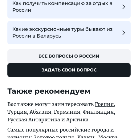
Как получить компенсацию за отдых в
России
Какие экскурсионные туры бывают из
России в Беларусь
ВСЕ ВОПРОСЫ О РОССИИ
ЗАДАТЬ СВОЙ ВОПРОС
Также рекомендуем
Вас также могут заинтересовать
Греция
,
Турция
,
Абхазия
,
Германия
,
Финляндия
,
Русская
Антарктика
и
Арктика
.
Самые популярные российские города и
регионы:
Золотое кольцо
,
Казань
,
Москва
,