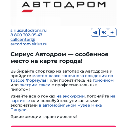
siriusautodrom.ru
8 800 302-05-47
callcenter@
autodrom.sirius.ru
Сириус Автодром — особенное
место на карте города!
Выбирайте спорткар из автопарка Автодрома и
пройдите
мастер-класс гоночного вождения по
трассе Формулы 1
или прокатитесь на
гоночном
или
экстрим-такси
с профессиональным
пилотом!
Узнайте все о гонках
на экскурсии
, погоняйте
на
картинге
или полюбуйтесь уникальными
экспонатами
в автомобильном музее Ника
Панули.
Яркие эмоции гарантированы!