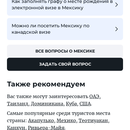
Как заполнять графу о месте рождения в
электронной визе в Мексику
Можно ли посетить Мексику по
канадской визе
ВСЕ ВОПРОСЫ О МЕКСИКЕ
ЗАДАТЬ СВОЙ ВОПРОС
Также рекомендуем
Вас также могут заинтересовать
ОАЭ
,
Таиланд
,
Доминикана
,
Куба
,
США
.
Самые популярные среди туристов места
страны:
Акапулько
,
Мехико
,
Теотиуакан
,
Канкун
,
Ривьера-Майя
.