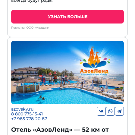
всегда будут рады.
УЗНАТЬ БОЛЬШЕ
Реклама: ООО «Авадан»
azovsky.ru
8 800 775-15-41
+
7 985 778-20-87
Отель «АзовЛенд» — 52 км от