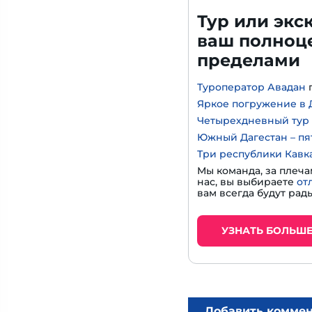
Тур или экс
ваш полноце
пределами
Туроператор Авадан
Яркое погружение в Д
Четырехдневный тур 
Южный Дагестан – пя
Три республики Кавк
Мы команда, за плеча
нас, вы выбираете
от
вам всегда будут рады
УЗНАТЬ БОЛЬШ
Добавить комме