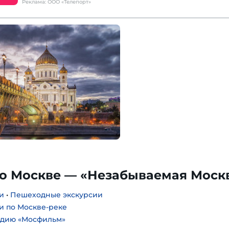
Реклама: ООО «Телепорт»
по Москве — «Незабываемая Моск
и
•
Пешеходные экскурсии
и по Москве-реке
удию «Мосфильм»