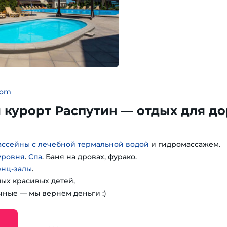
com
курорт Распутин — отдых для до
ассейны с лечебной термальной водой
и гидромассажем.
уровня
.
Спа
. Баня на дровах, фурако.
енц-залы
.
мых красивых детей,
чные — мы вернём деньги :)