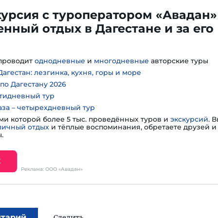
курсия с туроператором «Авадан» 
нный отдых в Дагестане и за его
проводит
однодневные
и
многодневные
авторские туры
агестан: лезгинка, кухня, горы и море
по Дагестану 2026
тидневный тур
аза – четырехдневный тур
ми которой более 5 тыс. проведённых туров и
экскурсий
. 
личный отдых
и тёплые воспоминания, обретаете друзей и 
.
Е
Реклама: ООО «Авадан»
нтарий
Следить