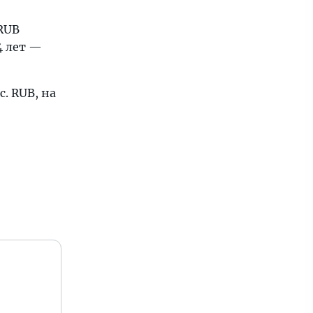
RUB
4 лет —
с. RUB, на