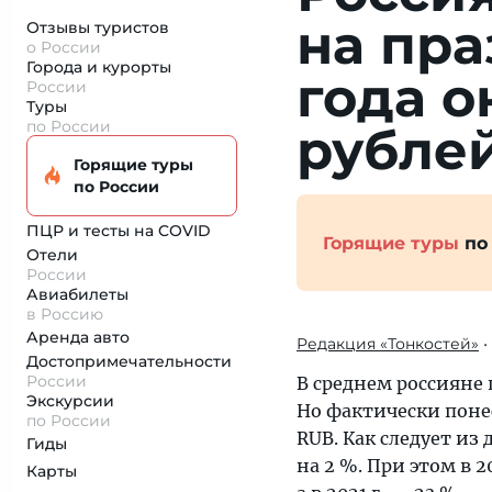
на пр
Отзывы туристов
о России
Города и курорты
года о
России
Туры
по России
рубле
Горящие туры
по России
ПЦР и тесты на COVID
Горящие туры
по
Отели
России
Авиабилеты
в Россию
Аренда авто
Редакция «Тонкостей»
•
Достопримеча­тельности
России
В среднем россияне 
Экскурсии
Но фактически понес
по России
RUB. Как следует из
Гиды
на 2 %. При этом в 
Карты