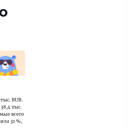
о
тыс. RUB.
38,4 тыс.
мые всего
ила 31 %,