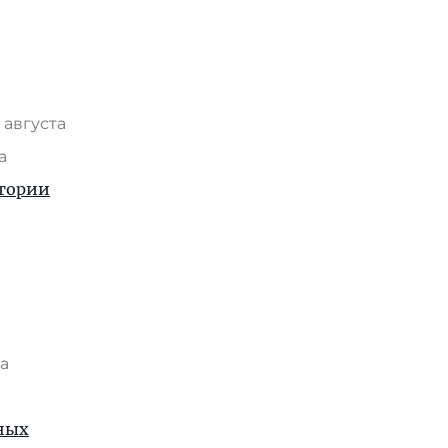
 августа
та
стории
та
рных