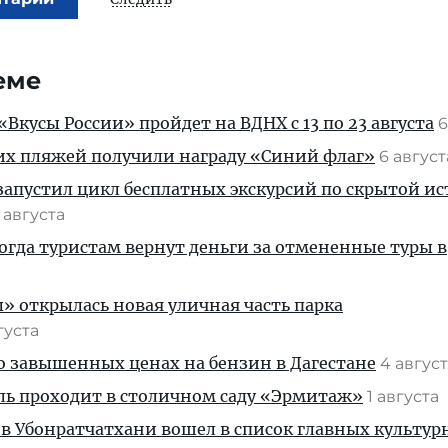
еме
Вкусы России» пройдет на ВДНХ с 13 по 23 августа
6
их пляжей получили награду «Синий флаг»
6 авгус
апустил цикл бесплатных экскурсий по скрытой и
 августа
когда туристам вернут деньги за отмененные туры в
» открылась новая уличная часть парка
густа
 о завышенных ценах на бензин в Дагестане
4 авгус
ль проходит в столичном саду «Эрмитаж»
1 августа
 в Убонратчатхани вошел в список главных культу