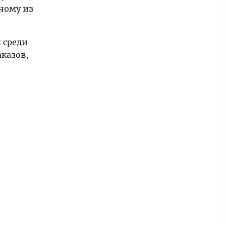
ному из
 среди
казов,