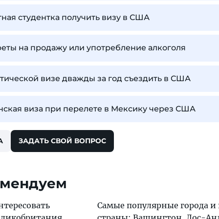
ная студентка получить визу в США
реты на продажу или употребление алкоголя
тической визе дважды за год съездить в США
ская виза при перелете в Мексику через США
А
ЗАДАТЬ СВОЙ ВОПРОС
омендуем
нтересовать
Самые популярные города и
еликобритания
,
страны:
Вашингтон
,
Лос-Ан