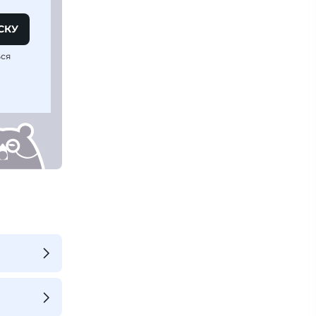
СКУ
ься