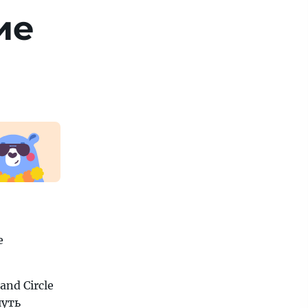
ие
е
nd Circle
чуть