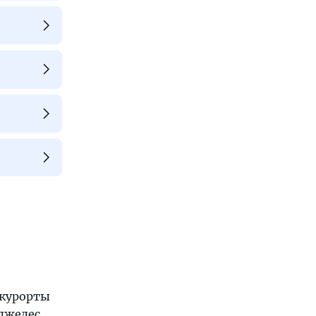
 курорты
джелес
,