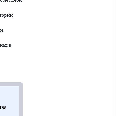
 к местной
стории
ии
жах в
те