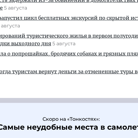
ста задержали из-за обвинений в домогательствах
е
5 августа
апустил цикл бесплатных экскурсий по скрытой и
 августа
ирований туристического жилья в первом полугод
здки выходного дня
5 августа
ала о попрошайках, бродячих собаках и грязных пля
когда туристам вернут деньги за отмененные туры в
Скоро на «Тонкостях»:
Самые неудобные места в самоле