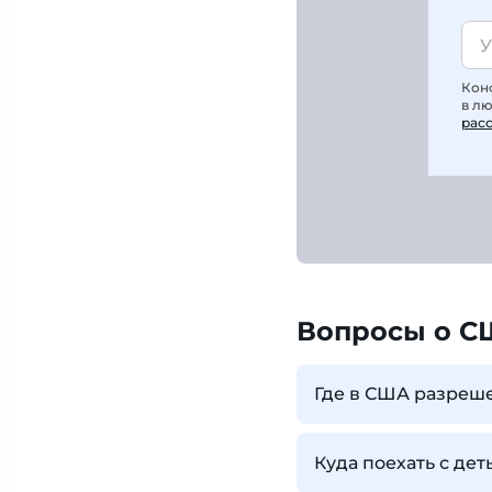
Кон
в л
рас
Вопросы о С
Где в США разреш
Куда поехать с де