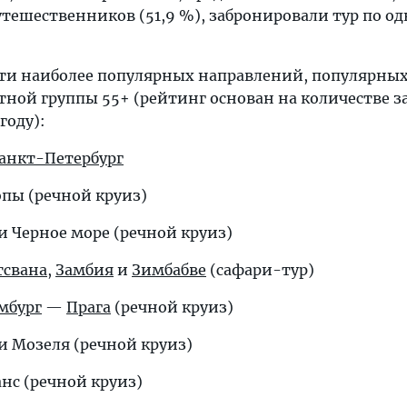
тешественников (51,9 %), забронировали тур по од
ти наиболее популярных направлений, популярных
ной группы 55+ (рейтинг основан на количестве за
году):
анкт-Петербург
опы (речной круиз)
 и Черное море (речной круиз)
тсвана
,
Замбия
и
Зимбабве
(сафари-тур)
мбург
—
Прага
(речной круиз)
и Мозеля (речной круиз)
анс (речной круиз)