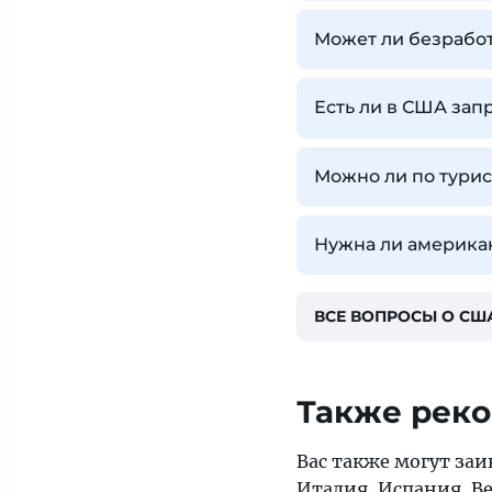
Может ли безработ
Есть ли в США зап
Можно ли по турис
Нужна ли американ
ВСЕ ВОПРОСЫ О СШ
Также рек
Вас также могут заи
Италия
,
Испания
,
В