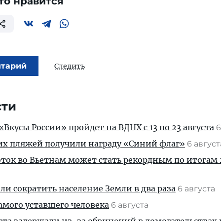
то нравится
нтарий
Следить
сти
Вкусы России» пройдет на ВДНХ с 13 по 23 августа
6
их пляжей получили награду «Синий флаг»
6 авгус
ток во Вьетнам может стать рекордным по итогам 
и сократить население Земли в два раза
6 августа
амого уставшего человека
6 августа