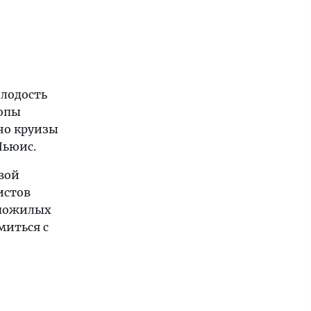
олодость
ропы
но круизы
Льюис.
вой
истов
 пожилых
миться с