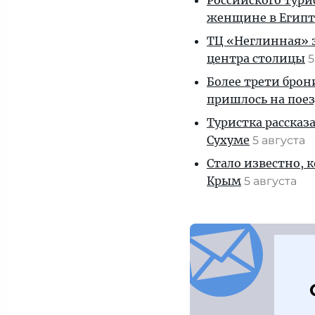
Российского тури
женщине в Египт
ТЦ «Неглинная» з
центра столицы
5
Более трети брон
пришлось на пое
Туристка рассказ
Сухуме
5 августа
Стало известно, 
Крым
5 августа