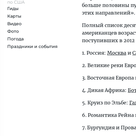
по США
больше половины пу
Гиды
этих направлений».
Карты
Видео
Полный список деся
Фото
американцев возраст
Погода
поступивших в 2012 
Праздники и события
1. Россия:
Москва
и
С
2. Великие реки Евр
3. Восточная Европа
4. Дикая Африка:
Бо
5. Круиз по Эльбе:
Га
6. Романтика Рейна 
7. Бургундия и Пров