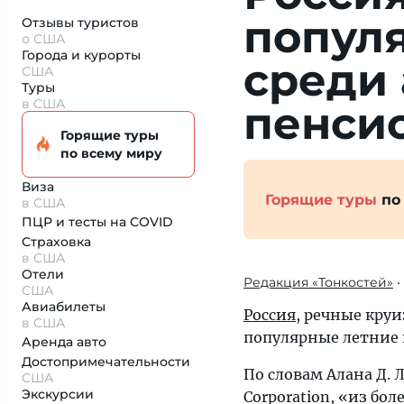
попул
Отзывы туристов
о США
Города и курорты
среди
США
Туры
в США
пенси
Горящие туры
по всему миру
Виза
Горящие туры
по
в США
ПЦР и тесты на COVID
Страховка
в США
Отели
Редакция «Тонкостей»
•
США
Авиабилеты
Россия
, речные кру
в США
популярные летние 
Аренда авто
Достопримеча­тельности
По словам Алана Д. 
США
Экскурсии
Corporation, «из бо