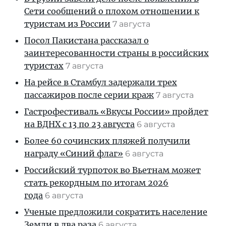
Сети сообщений о плохом отношении к
туристам из России
7 августа
Посол Пакистана рассказал о
заинтересованности страны в российских
туристах
7 августа
На рейсе в Стамбул задержали трех
пассажиров после серии краж
7 августа
Гастрофестиваль «Вкусы России» пройдет
на ВДНХ с 13 по 23 августа
6 августа
Более 60 сочинских пляжей получили
награду «Синий флаг»
6 августа
Российский турпоток во Вьетнам может
стать рекордным по итогам 2026
года
6 августа
Ученые предложили сократить население
Земли в два раза
6 августа