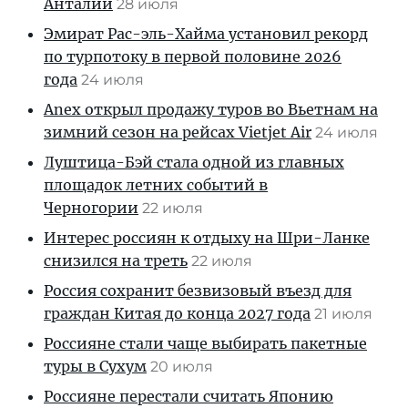
Анталии
28 июля
Эмират Рас-эль-Хайма установил рекорд
по турпотоку в первой половине 2026
года
24 июля
Anex открыл продажу туров во Вьетнам на
зимний сезон на рейсах Vietjet Air
24 июля
Луштица-Бэй стала одной из главных
площадок летних событий в
Черногории
22 июля
Интерес россиян к отдыху на Шри-Ланке
снизился на треть
22 июля
Россия сохранит безвизовый въезд для
граждан Китая до конца 2027 года
21 июля
Россияне стали чаще выбирать пакетные
туры в Сухум
20 июля
Россияне перестали считать Японию