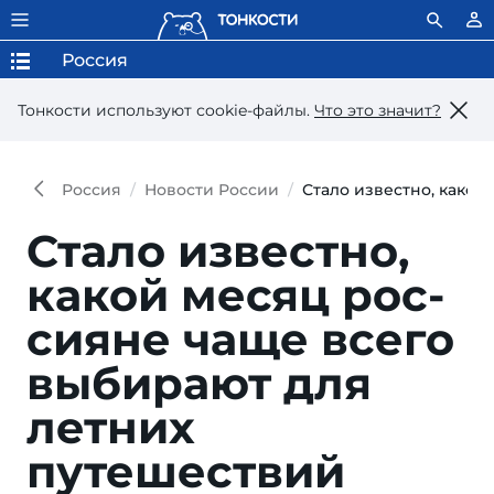
Россия
Тонкости используют сookie-файлы.
Что это значит?
Россия
Новости России
Стало известно, како
Стало известно,
ка­кой ме­сяц рос­
сия­не ча­ще все­го
вы­би­ра­ют для
лет­них
путешествий