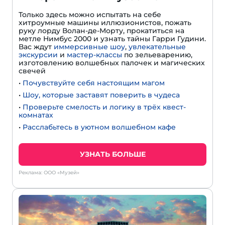
Только здесь можно испытать на себе
хитроумные машины иллюзионистов, пожать
руку лорду Волан-де-Морту, прокатиться на
метле Нимбус 2000 и узнать тайны Гарри Гудини.
Вас ждут
иммерсивные шоу
,
увлекательные
экскурсии
и
мастер-классы
по зельеварению,
изготовлению волшебных палочек и магических
свечей
•
Почувствуйте себя настоящим магом
•
Шоу, которые заставят поверить в чудеса
•
Проверьте смелость и логику в трёх квест-
комнатах
•
Расслабьтесь в уютном волшебном кафе
УЗНАТЬ БОЛЬШЕ
Реклама: ООО «Музей»