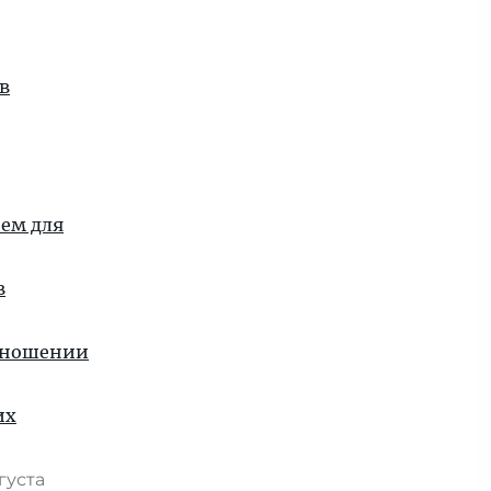
 в
ием для
в
отношении
их
вгуста