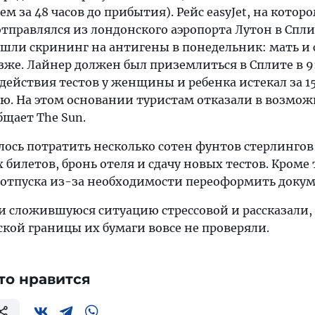
ем за 48 часов до прибытия). Рейс easyJet, на котор
тправлялся из лондонского аэропорта Лутон в Сплит
ошли скрининг на антигены в понедельник: мать и
озже. Лайнер должен был приземлиться в Сплите в 9:
 действия тестов у женщины и ребенка истекал за 1
ю. На этом основании туристам отказали в возмо
бщает The Sun.
ь потратить несколько сотен фунтов стерлингов
билетов, бронь отеля и сдачу новых тестов. Кроме 
 отпуска из-за необходимости переоформить доку
и сложившуюся ситуацию стрессовой и рассказали,
кой границы их бумаги вовсе не проверяли.
то нравится