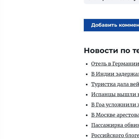
Добавить комме
Новости по т
Отель в Германии
В Индии задержа
Туристка дала ве
Испанцы вышли н
В Гоа усложнили
В Москве арестов
Пассажирка обви
Российского блог