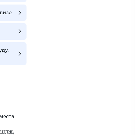
 визе
уду,
места
ендж
,