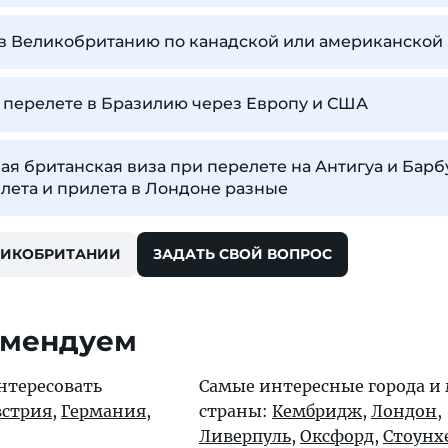
 в Великобританию по канадской или американской
 перелете в Бразилию через Европу и США
ая британская виза при перелете на Антигуа и Барб
лета и прилета в Лондоне разные
ЛИКОБРИТАНИИ
ЗАДАТЬ СВОЙ ВОПРОС
омендуем
нтересовать
Самые интересные города и 
встрия
,
Германия
,
страны:
Кембридж
,
Лондон
,
Ливерпуль
,
Оксфорд
,
Стоунх