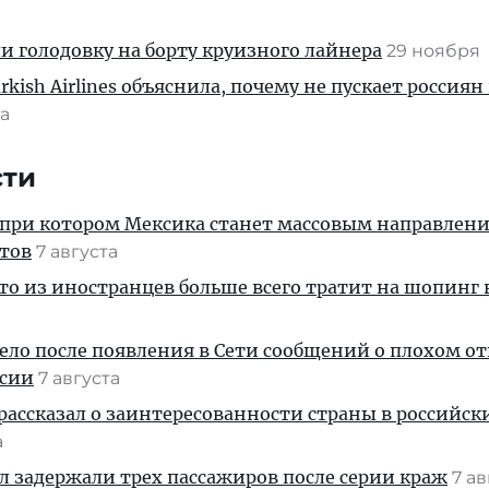
и голодовку на борту круизного лайнера
29 ноября
ish Airlines объяснила, почему не пускает россиян
та
сти
 при котором Мексика станет массовым направлен
стов
7 августа
кто из иностранцев больше всего тратит на шопинг 
дело после появления в Сети сообщений о плохом 
ссии
7 августа
рассказал о заинтересованности страны в российск
а
ул задержали трех пассажиров после серии краж
7 а