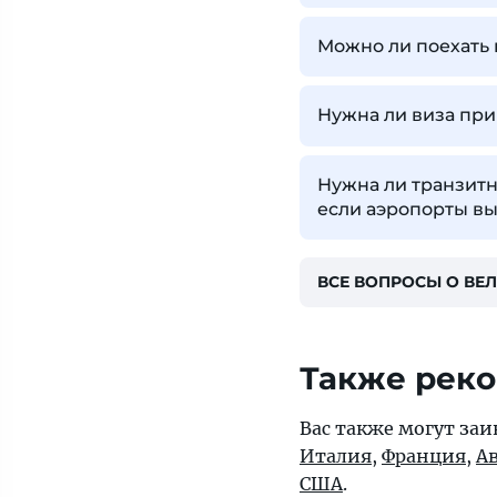
Можно ли поехать
Нужна ли виза при
Нужна ли транзитн
если аэропорты вы
ВСЕ ВОПРОСЫ О ВЕ
Также рек
Вас также могут заи
Италия
,
Франция
,
А
США
.