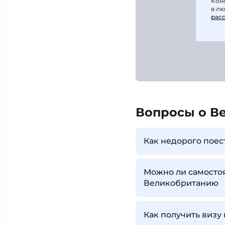
Кон
в л
рас
Вопросы о В
Как недорого поес
Можно ли самостоя
Великобританию
Как получить визу