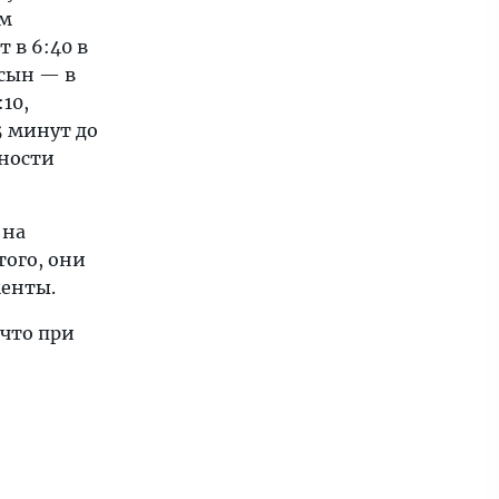
ом
 в 6:40 в
 сын — в
10,
5 минут до
жности
 на
того, они
менты.
 что при