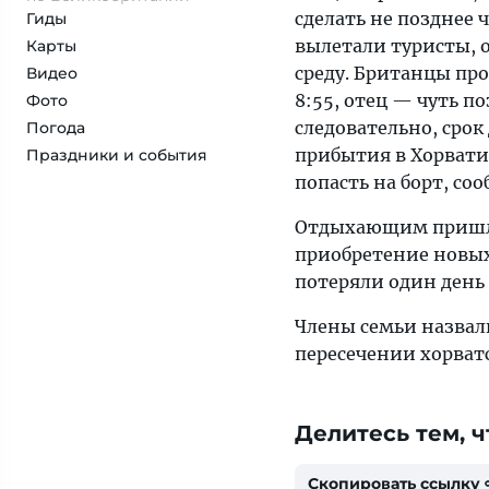
сделать не позднее ч
Гиды
вылетали туристы, о
Карты
среду. Британцы пр
Видео
8:55, отец — чуть п
Фото
следовательно, срок
Погода
прибытия в Хорвати
Праздники и события
попасть на борт, соо
Отдыхающим пришлос
приобретение новых 
потеряли один день
Члены семьи назвал
пересечении хорватс
Делитесь тем, ч
Скопировать ссылку