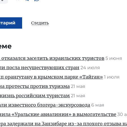
нтарий
Следить
еме
 отказался заселить израильских туристов
5 июня
ли посла несуществующих стран
24 июля
йп орангутану в крымском парке «Тайган»
1 июля
а протесты против туризма
21 мая
 жизнь российским туристам
21 мая
али известного блогера-экскурсовода
6 мая
нила «Уральские авиалинии» в вымогательстве
30 
ера задержали на Занзибаре из-за плохого отзыва н