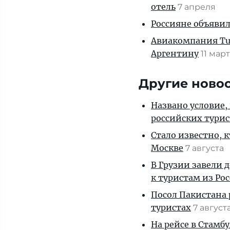
отель
7 апреля
Россияне объявил
Авиакомпания Turk
Аргентину
11 мар
Другие ново
Названо условие,
российских тури
Стало известно, 
Москве
7 августа
В Грузии завели 
к туристам из Ро
Посол Пакистана 
туристах
7 август
На рейсе в Стамб