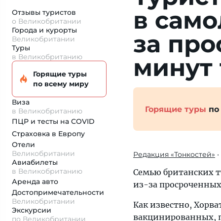
в само
Отзывы туристов
о Великобритании
Города и курорты
за про
Великобритании
Туры
в Великобританию
минут 
Горящие туры
по всему миру
Виза
Горящие туры
по
в Великобританию
ПЦР и тесты на COVID
Страховка
в Европу
Отели
Великобритании
Редакция «Тонкостей»
•
Авиабилеты
в Великобританию
Семью британских т
Аренда авто
из-за просроченных
Достопримеча­тельности
Великобритании
Как известно, Хорва
Экскурсии
вакцинированных, п
по Великобритании