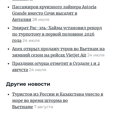
Пассажиров круизного лайнера Astoria
Grande вместо Сочи высадят в
Анталии
28 июля
Эмират Рас-эль-Хайма установил рекорд
по турпотоку в первой половине 2026
года
24 июля
Anex открыл продажу туров во Вьетнам на
зимний сезон на рейсах Vietjet Air
24 июля
Праздник огурца отметят в Суздале 1 и 2
августа
24 июля
Другие новости
Туристов из России и Казахстана унесло в
море во время шторма во
Вьетнаме
7 августа