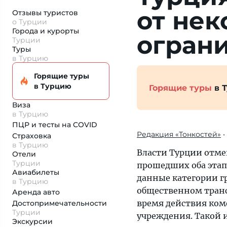
от нек
Отзывы туристов
о Турции
Города и курорты
огран
Турции
Туры
в Турцию
Горящие туры
в Турцию
Горящие туры
в 
Виза
в Турцию
ПЦР и тесты на COVID
Редакция «Тонкостей»
•
Страховка
в Турцию
Власти Турции отме
Отели
Турции
прошедших оба этап
Авиабилеты
данные категории г
в Турцию
общественном транс
Аренда авто
время действия ком
Достопримеча­тельности
Турции
учреждения. Такой 
Экскурсии