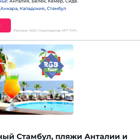
жье
: Анталия, Белек, Кемер, Сиде.
:
Анкара
,
Кападокия
,
Стамбул
Е
Реклама: ООО «Туроператор АРТ-ТУР»
ный Стамбул, пляжи Анталии и