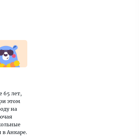
 65 лет,
ри этом
оду на
ючая
кольные
 в Анкаре.