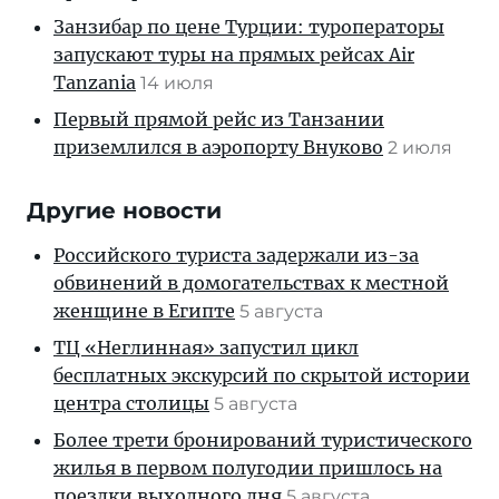
Занзибар по цене Турции: туроператоры
запускают туры на прямых рейсах Air
Tanzania
14 июля
Первый прямой рейс из Танзании
приземлился в аэропорту Внуково
2 июля
Другие новости
Российского туриста задержали из-за
обвинений в домогательствах к местной
женщине в Египте
5 августа
ТЦ «Неглинная» запустил цикл
бесплатных экскурсий по скрытой истории
центра столицы
5 августа
Более трети бронирований туристического
жилья в первом полугодии пришлось на
поездки выходного дня
5 августа