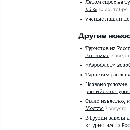
Летом спрос на т
46 %
10 сентября
Ученые нашли но
Другие ново
Туристов из Росс
Вьетнаме
7 авгус
«Аэрофлот» возоб
Туристам рассказ
Названо условие,
российских тури
Стало известно, 
Москве
7 августа
В Грузии завели 
к туристам из Ро