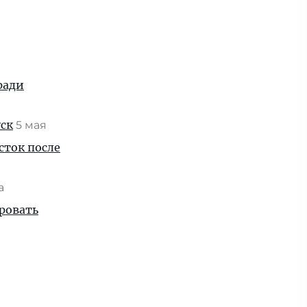
ради
уск
5 мая
сток после
та
ровать