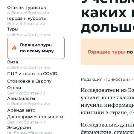
каких
Отзывы туристов
о Великобритании
Города и курорты
дольш
Великобритании
Туры
в Великобританию
Горящие туры
по всему миру
Горящие туры
по
Виза
в Великобританию
ПЦР и тесты на COVID
Редакция «Тонкостей»
•
Страховка
в Европу
Отели
Исследователи из К
Великобритании
узнали, кошек каки
Авиабилеты
в Великобританию
изучили информаци
Аренда авто
клиники в стране, с 
Достопримеча­тельности
Великобритании
Исследовались данн
Экскурсии
бурманские, сиамски
по Великобритании