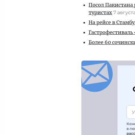
Посол Пакистана 
туристах
7 август
На рейсе в Стамб
Гастрофестиваль «
Более 60 сочинск
Кон
в л
рас