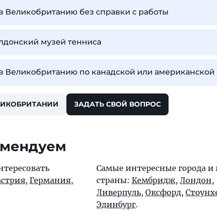
 в Великобританию без справки с работы
лдонский музей тенниса
 в Великобританию по канадской или американской
ЛИКОБРИТАНИИ
ЗАДАТЬ СВОЙ ВОПРОС
омендуем
нтересовать
Самые интересные города и 
встрия
,
Германия
,
страны:
Кембридж
,
Лондон
,
Ливерпуль
,
Оксфорд
,
Стоунх
Эдинбург
.