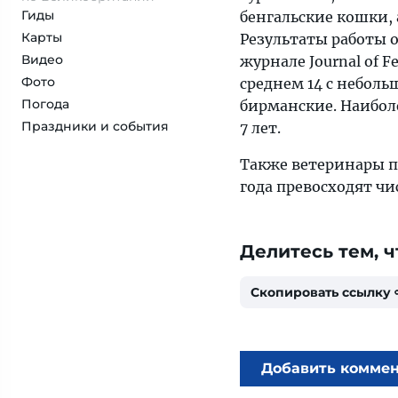
Гиды
бенгальские кошки, 
Карты
Результаты работы 
Видео
журнале Journal of F
Фото
среднем 14 с небол
Погода
бирманские. Наибол
Праздники и события
7 лет.
Также ветеринары п
года превосходят ч
Делитесь тем, ч
Скопировать ссылку
Добавить комме