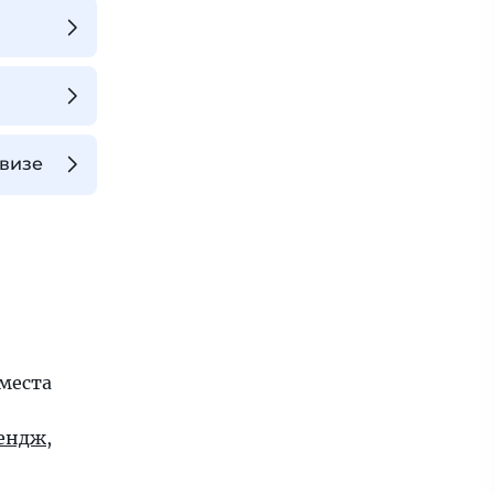
 визе
места
ендж
,