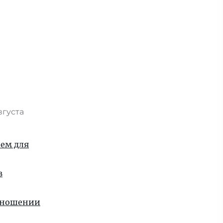
вгуста
ием для
в
отношении