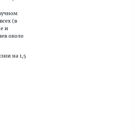
научном
всех (в
е и
яев около
зни на 1,5