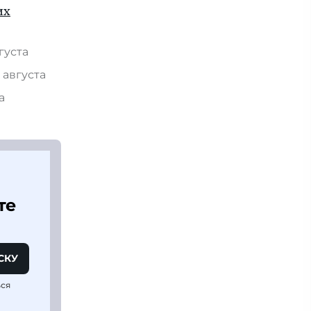
их
вгуста
 августа
та
те
СКУ
ься