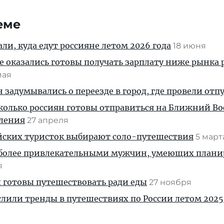
еме
ли, куда едут россияне летом 2026 года
18 июня
 оказались готовы получать зарплату ниже рынка 
мая
 задумывались о переезде в город, где провели отп
сколько россиян готовы отправиться на Ближний Во
ления
27 апреля
ийских туристок выбирают соло-путешествия
5 мар
более привлекательными мужчин, умеющих плани
я
 готовы путешествовать ради еды
27 ноября
лили тренды в путешествиях по России летом 2025