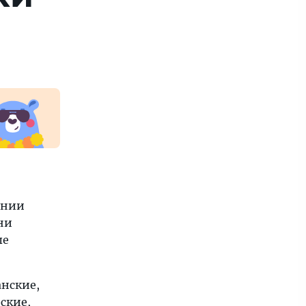
ании
ни
ые
анские,
ские,