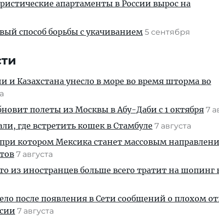
уристические апартаменты в России вырос на
вый способ борьбы с укачиванием
5 сентября
сти
ии и Казахстана унесло в море во время шторма во
та
новит полеты из Москвы в Абу-Даби с 1 октября
7 а
али, где встретить кошек в Стамбуле
7 августа
 при котором Мексика станет массовым направлен
стов
7 августа
кто из иностранцев больше всего тратит на шопинг 
дело после появления в Сети сообщений о плохом 
ссии
7 августа