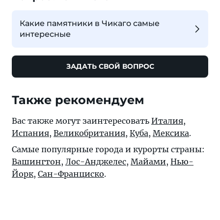
Какие памятники в Чикаго самые
интересные
ЗАДАТЬ СВОЙ ВОПРОС
Также рекомендуем
Вас также могут заинтересовать
Италия
,
Испания
,
Великобритания
,
Куба
,
Мексика
.
Самые популярные города и курорты страны:
Вашингтон
,
Лос-Анджелес
,
Майами
,
Нью-
Йорк
,
Сан-Франциско
.