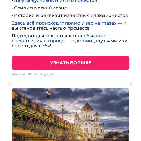
•
Шоу фокусников и иллюзионистов
• Спиритический сеанс
• История и реквизит известных иллюзионистов
Здесь всё происходит прямо у вас на глазах
— и
вы становитесь частью процесса
Подходит для тех, кто ищет
необычные
впечатления в городе
—
с детьми
, друзьями или
просто для себя!
УЗНАТЬ БОЛЬШЕ
Реклама: ИП Рабищук Д.С.