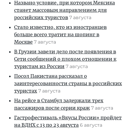
Названо условие, при котором Мексика
станет массовым направлением для
российских туристов
7 августа
Стало известно, кто из иностранцев
больше всего тратит на шопинг в
Москве
7 августа
В Грузии завели дело после появления в
Сети сообщений о плохом отношении к
туристам из России
7 августа
Посол Пакистана рассказал о
заинтересованности страны в российских
туристах
7 августа
На рейсе в Стамбул задержали трех
пассажиров после серии краж
7 августа
Гастрофестиваль «Вкусы России» пройдет
на ВДНХ с 13 по 23 августа
6 августа