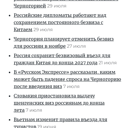
Черногорией
29 июля
Российские дипломаты работают над
сохранением постоянного безвиза с
Китаем
29 июля
Черногория планирует отменить безвиз
для россиян в ноябре
27 июля
Россия сохранит безвизовый въезд для
граждан Китая до конца 2027 года
21 июля
В «Русском Экспрессе» рассказали, каким
может быть падение спроса на Черногорию
после введения виз
7 июля
Словакия приостановила выдачу
шенгенских виз россиянам до конца
лета
7 июля
Вьетнам изменит правила въезда для
туристов
19 июня