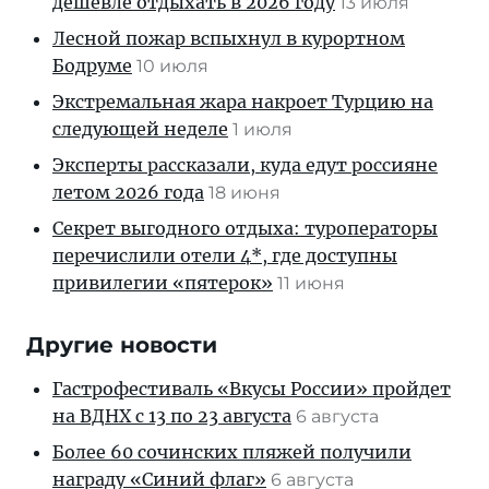
дешевле отдыхать в 2026 году
13 июля
Лесной пожар вспыхнул в курортном
Бодруме
10 июля
Экстремальная жара накроет Турцию на
следующей неделе
1 июля
Эксперты рассказали, куда едут россияне
летом 2026 года
18 июня
Секрет выгодного отдыха: туроператоры
перечислили отели 4*, где доступны
привилегии «пятерок»
11 июня
Другие новости
Гастрофестиваль «Вкусы России» пройдет
на ВДНХ с 13 по 23 августа
6 августа
Более 60 сочинских пляжей получили
награду «Синий флаг»
6 августа