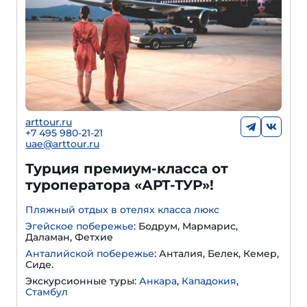
arttour.ru
+
7 495 980-21-21
uae@arttour.ru
Турция премиум-класса от
туроператора «АРТ-ТУР»!
Пляжный отдых в отелях класса люкс
Эгейское побережье
: Бодрум, Мармарис,
Даламан, Фетхие
Анталийской побережье
: Анталия, Белек, Кемер,
Сиде.
Экскурсионные туры:
Анкара
,
Кападокия
,
Стамбул