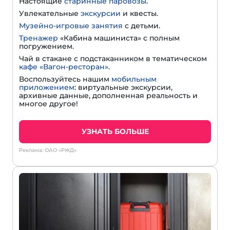
Настоящие
старинные паровозы
.
Увлекательные
экскурсии
и квесты.
Музейно-игровые занятия
с детьми.
Тренажер
«Кабина машиниста» с полным
погружением.
Чай в стакане с подстаканником в тематическом
кафе «Вагон-ресторан»
.
Воспользуйтесь нашим
мобильным
приложением
: виртуальные экскурсии,
архивные данные, дополненная реальность и
многое другое!
УЗНАТЬ БОЛЬШЕ
Реклама: ОАО «РЖД»