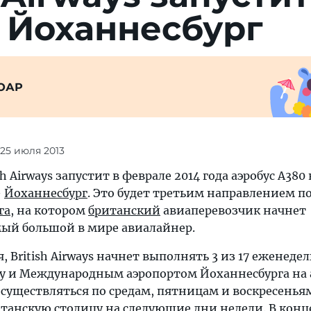
 Йоханнесбург
ЮАР
 25 июля 2013
 Airways запустит в феврале 2014 года аэробус A380 
—
Йоханнесбург
. Это будет третьим направлением п
га
, на котором
британский
авиаперевозчик начнет
мый большой в мире авиалайнер.
я, British Airways начнет выполнять 3 из 17 еженеде
у и Международным аэропортом Йоханнесбурга на 
осуществляться по средам, пятницам и воскресеньям
танскую столицу на следующие дни недели. В конц