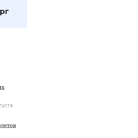
рг
их
вгуста
олетов