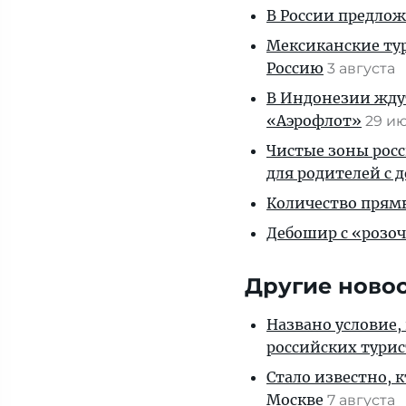
В России предло
Мексиканские тур
Россию
3 августа
В Индонезии ждут
«Аэрофлот»
29 и
Чистые зоны росс
для родителей с 
Количество прям
Дебошир с «розоч
Другие ново
Названо условие,
российских тури
Стало известно, 
Москве
7 августа