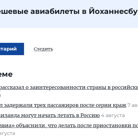
ешевые авиабилеты в Йоханнесбу
нтарий
Следить
еме
рассказал о заинтересованности страны в российск
а
ул задержали трех пассажиров после серии краж
7 а
ланда могут начать летать в Россию
4 августа
иа» объяснили, что делать после приостановки п
августа