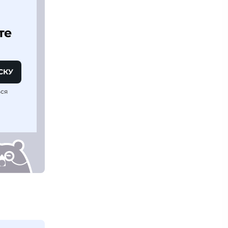
те
СКУ
ься