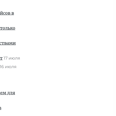
йсов в
 только
нствами
ат
17 июля
16 июля
ием для
в