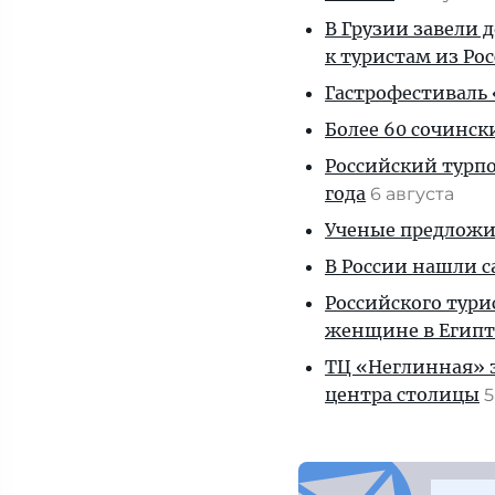
В Грузии завели 
к туристам из Ро
Гастрофестиваль «
Более 60 сочинск
Российский турпо
года
6 августа
Ученые предложил
В России нашли с
Российского тури
женщине в Египт
ТЦ «Неглинная» з
центра столицы
5