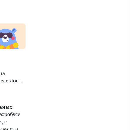
на
осле
Лос-
льных
аэробусе
, с
е марта,