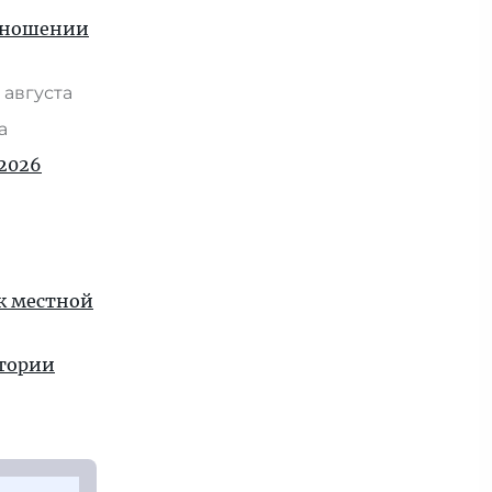
отношении
 августа
та
2026
 к местной
стории