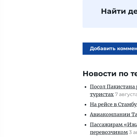
Найти д
Добавить комме
Новости по т
Посол Пакистана 
туристах
7 август
На рейсе в Стамб
Авиакомпании Таи
Пассажирам «Ижав
перевозчиком
3 