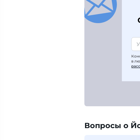
Кон
в л
рас
Вопросы о Й