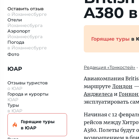
A380 в
Оставить отзыв
о Йоханнесбурге
Отели
Йоханнесбурга
Аэропорт
Йоханнесбурга
Горящие туры
в 
Погода
в Йоханнесбурге
Фото
Редакция «Тонкостей»
•
ЮАР
Авиакомпания British
Отзывы туристов
маршруте
Лондон
о ЮАР
Анджелеса
и
Гонкон
Города и курорты
ЮАР
эксплуатировать са
Туры
в ЮАР
Начиная с 12 феврал
Горящие туры
рейсов между Хитро
в ЮАР
A380. Полеты будут 
возвращением в бри