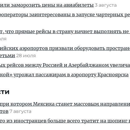
жили заморозить цены на авиабилеты
3 августа
операторы заинтересованы в запуске чартерных ре
, что прямые рейсы в страну начнет выполнять не
юля
ийских аэропортов призвали оборудовать простра
детьми
28 июля
ых рейсов между Россией и Азербайджаном увелич
кой» угрожал пассажирам в аэропорту Красноярска
сти
 при котором Мексика станет массовым направлен
стов
7 августа
кто из иностранцев больше всего тратит на шопинг 