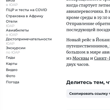
Виза
в ЮАР
когда стартует летн
ПЦР и тесты на COVID
авиаперевозчика. В 
Страховка
в Африку
кроме среды в 19:10
Отели
Отправление обратно
ЮАР
последующей посадко
Авиабилеты
в ЮАР
Достопримеча­тельности
Новый рейс в Йохан
ЮАР
путешественников,
Экскурсии
большом в мире ави
по ЮАР
Гиды
из
Москвы
и
Санкт-
Карты
двух часов.
Видео
Фото
Делитесь тем, ч
Погода
Скопировать ссылку