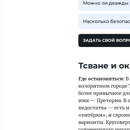
Можно ли дважды з
Насколько безопас
ЗАДАТЬ СВОЙ ВОПР
Тсване и о
Где остановиться:
В
колоритном городе 
более привычное для
имя — Претория. В о
недостатка — есть 
«пятёрки», и скро
варианты. Круговер
современного мега