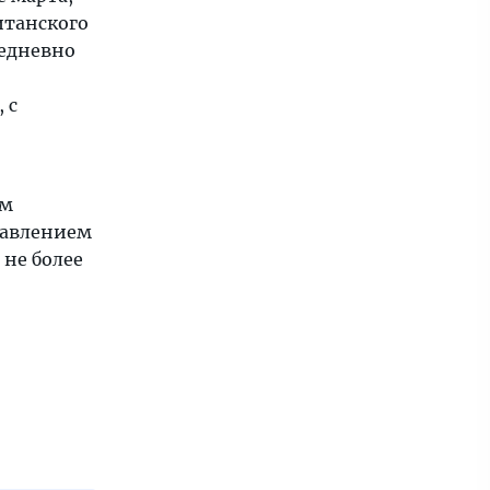
итанского
жедневно
 с
ом
равлением
 не более