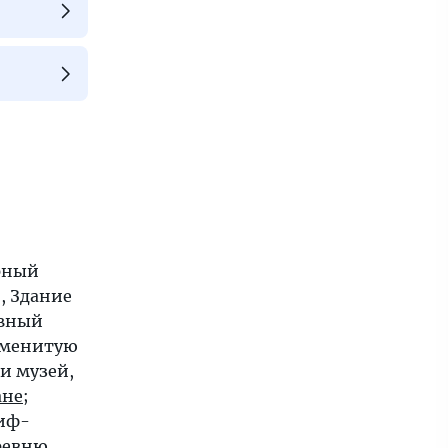
рный
, Здание
рвный
аменитую
и музей,
ане
;
Риф-
ревню