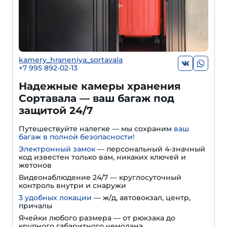
kamery_hraneniya_sortavala
+7 995 892-02-13
Надежные камеры хранения
Сортавала — ваш багаж под
защитой 24/7
Путешествуйте налегке — мы сохраним
ваш
багаж в полной безопасности!
Электронный замок
— персональный 4-значный
код известен только вам, никаких ключей и
жетонов
Видеонаблюдение 24/7 — круглосуточный
контроль внутри и снаружи
3 удобных локации
— ж/д, автовокзал, центр,
причалы
Ячейки любого размера — от рюкзака до
крупного габаритного чемодана