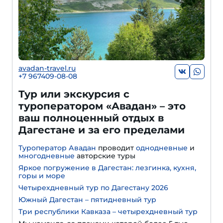
avadan-travel.ru
+7 967409-08-08
Тур или экскурсия с
туроператором «Авадан» – это
ваш полноценный отдых в
Дагестане и за его пределами
Туроператор Авадан
проводит
однодневные
и
многодневные
авторские туры
Яркое погружение в Дагестан: лезгинка, кухня,
горы и море
Четырехдневный тур по Дагестану 2026
Южный Дагестан – пятидневный тур
Три республики Кавказа – четырехдневный тур