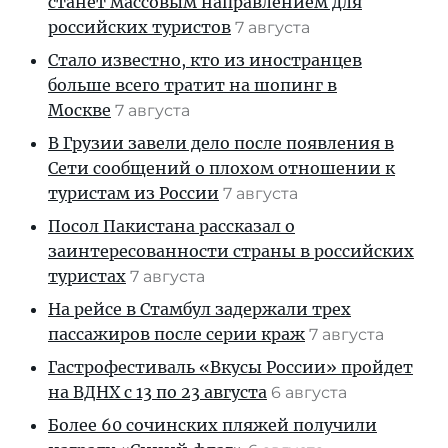
станет массовым направлением для
российских туристов
7 августа
Стало известно, кто из иностранцев
больше всего тратит на шопинг в
Москве
7 августа
В Грузии завели дело после появления в
Сети сообщений о плохом отношении к
туристам из России
7 августа
Посол Пакистана рассказал о
заинтересованности страны в российских
туристах
7 августа
На рейсе в Стамбул задержали трех
пассажиров после серии краж
7 августа
Гастрофестиваль «Вкусы России» пройдет
на ВДНХ с 13 по 23 августа
6 августа
Более 60 сочинских пляжей получили