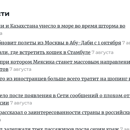
сти
ии и Казахстана унесло в море во время шторма во
та
новит полеты из Москвы в Абу-Даби с 1 октября
7 а
али, где встретить кошек в Стамбуле
7 августа
 при котором Мексика станет массовым направлен
стов
7 августа
кто из иностранцев больше всего тратит на шопинг 
дело после появления в Сети сообщений о плохом 
ссии
7 августа
рассказал о заинтересованности страны в российск
а
ул задержали трех пассажиров после серии краж
7 а