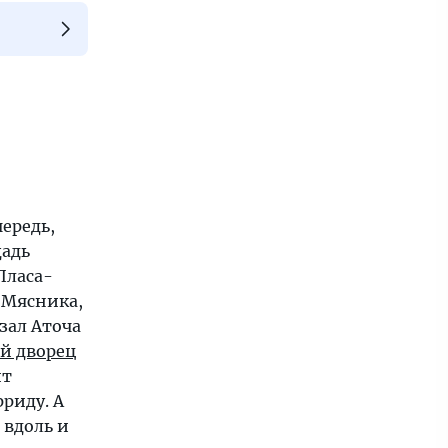
ередь,
щадь
Пласа-
 Мясника,
кзал Аточа
й дворец
ит
риду. А
 вдоль и