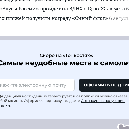
Вкусы России» пройдет на ВДНХ с 13 по 23 августа
6
их пляжей получили награду «Синий флаг»
6 авгус
Скоро на «Тонкостях»:
Самые неудобные места в самоле
ОФОРМИТЬ ПОДПИ
фиденциальность данных гарантируется, от подписки можно отказат
юбой момент. Оформляя подписку, вы даете
Согласие на получение
сылки
.