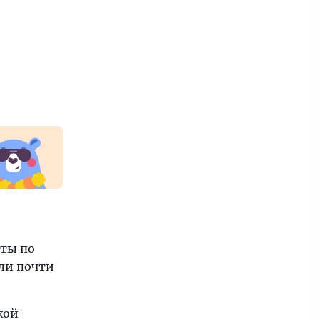
еты по
али почти
кой