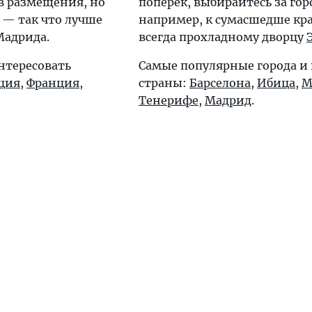
в размещения, но
поперёк, выбирайтесь за го
 — так что лучше
например, к сумасшедше кр
Мадрида.
всегда прохладному дворцу
нтересовать
Самые популярные города и
ция
,
Франция
,
страны:
Барселона
,
Ибица
,
М
Тенерифе
,
Мадрид
.