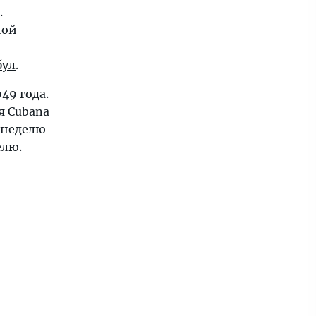
.
ной
бул
.
49 года.
я Cubana
в неделю
елю.