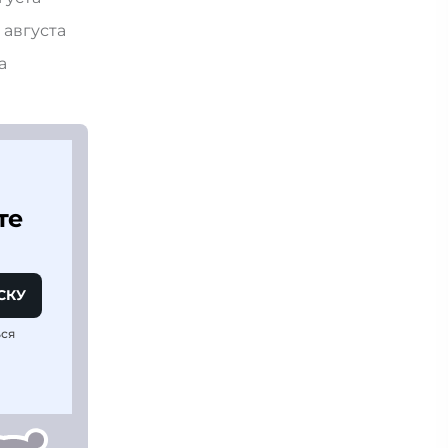
 августа
та
те
СКУ
ься