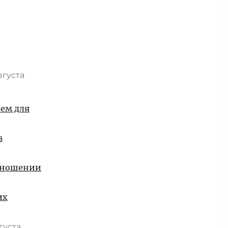
вгуста
ием для
в
отношении
их
вгуста