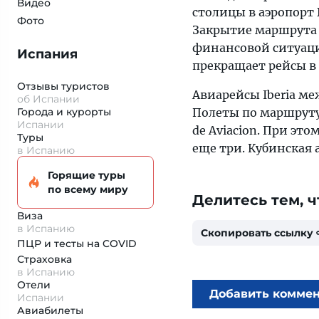
Видео
столицы в аэропорт 
Фото
Закрытие маршрута 
финансовой ситуацие
Испания
прекращает рейсы в
Отзывы туристов
Авиарейсы Iberia м
об Испании
Города и курорты
Полеты по маршруту
Испании
de Aviaciоn. При эт
Туры
еще три. Кубинская
в Испанию
Горящие туры
по всему миру
Делитесь тем, ч
Виза
в Испанию
Скопировать ссылку
ПЦР и тесты на COVID
Страховка
в Испанию
Отели
Добавить комме
Испании
Авиабилеты