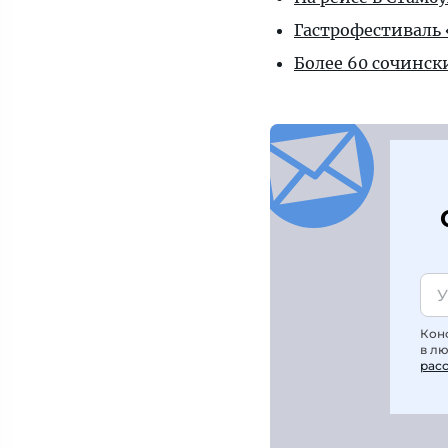
Гастрофестиваль «
Более 60 сочинск
Кон
в л
рас