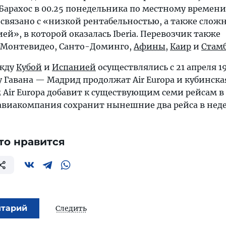
Барахос в 00.25 понедельника по местному времени
связано с «низкой рентабельностью, а также слож
й», в которой оказалась Iberia. Перевозчик также
 Монтевидео, Санто-Доминго,
Афины
,
Каир
и
Стам
ежду
Кубой
и
Испанией
осуществлялись с 21 апреля 19
 Гавана — Мадрид продолжат Air Europa и кубинска
ом Air Europa добавит к существующим семи рейсам 
 авиакомпания сохранит нынешние два рейса в нед
то нравится
нтарий
Следить