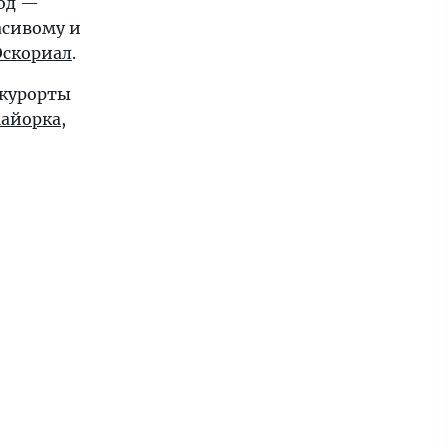
род —
асивому и
Эскориал
.
 курорты
айорка
,