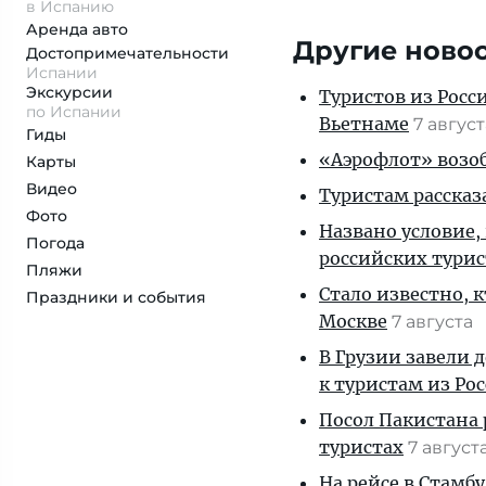
в Испанию
Аренда авто
Другие ново
Достопримеча­тельности
Испании
Экскурсии
Туристов из Росс
по Испании
Вьетнаме
7 авгус
Гиды
«Аэрофлот» возоб
Карты
Видео
Туристам рассказ
Фото
Названо условие,
Погода
российских тури
Пляжи
Стало известно, 
Праздники и события
Москве
7 августа
В Грузии завели 
к туристам из Ро
Посол Пакистана 
туристах
7 август
На рейсе в Стамб