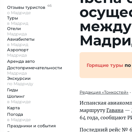
46
осуще
Отзывы
туристов
о Мадриде
Туры
между
в Мадрид
Отели
Мадрида
Мадри
Авиабилеты
в Мадрид
Аэропорт
Мадрида
Аренда авто
Горящие туры
по
Достопримеча­тельности
Мадрида
Экскурсии
по Мадриду
Гиды
Редакция «Тонкостей»
•
Шопинг
в Мадриде
Испанская авиакомп
Карта
маршруту
Гавана
—
Погода
64 года, сообщают Р
в Мадриде
Праздники и события
Последний рейс № 6