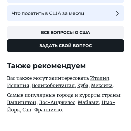
Что посетить в США за месяц
ВСЕ ВОПРОСЫ О США
ЗАДАТЬ СВОЙ ВОПРОС
Также рекомендуем
Вас также могут заинтересовать
Италия
,
Испания
,
Великобритания
,
Куба
,
Мексика
.
Самые популярные города и курорты страны:
Вашингтон
,
Лос-Анджелес
,
Майами
,
Нью-
Йорк
,
Сан-Франциско
.