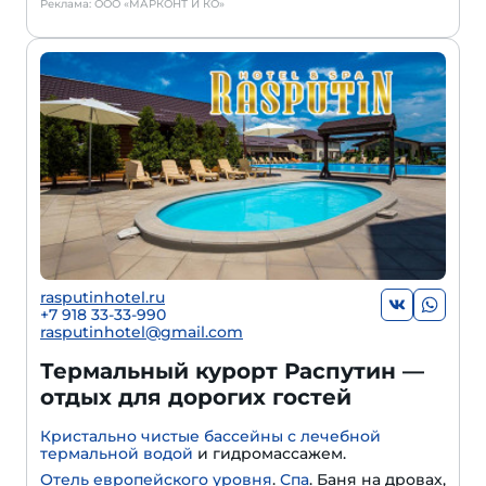
Реклама: ООО «МАРКОНТ И КО»
rasputinhotel.ru
+7 918 33-33-990
rasputinhotel@gmail.com
Термальный курорт Распутин —
отдых для дорогих гостей
Кристально чистые бассейны с лечебной
термальной водой
и гидромассажем.
Отель европейского уровня
.
Спа
. Баня на дровах,