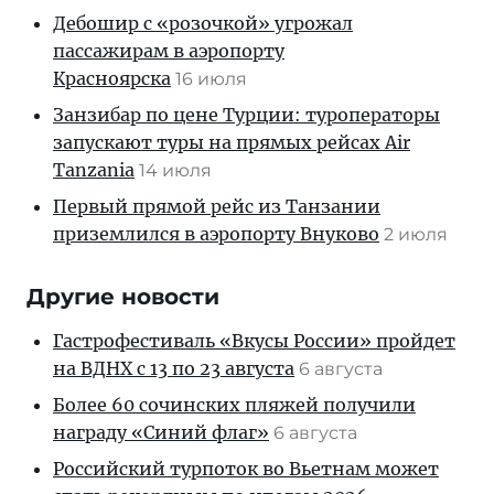
Дебошир с «розочкой» угрожал
пассажирам в аэропорту
Красноярска
16 июля
Занзибар по цене Турции: туроператоры
запускают туры на прямых рейсах Air
Tanzania
14 июля
Первый прямой рейс из Танзании
приземлился в аэропорту Внуково
2 июля
Другие новости
Гастрофестиваль «Вкусы России» пройдет
на ВДНХ с 13 по 23 августа
6 августа
Более 60 сочинских пляжей получили
награду «Синий флаг»
6 августа
Российский турпоток во Вьетнам может