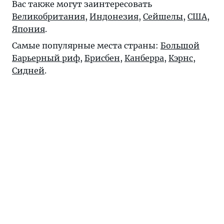
Вас также могут заинтересовать
Великобритания
,
Индонезия
,
Сейшелы
,
США
,
Япония
.
Самые популярные места страны:
Большой
Барьерный риф
,
Брисбен
,
Канберра
,
Кэрнс
,
Сидней
.