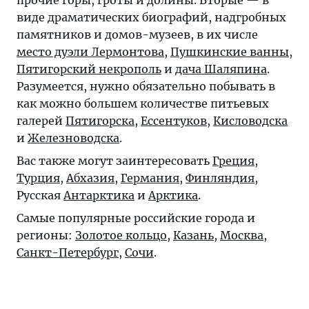
прочие горы, гроты и долины. Вторые — в
виде драматических биографий, надгробных
памятников и домов-музеев, в их числе
место дуэли Лермонтова
,
Пушкинские ванны
,
Пятигорский некрополь
и
дача Шаляпина
.
Разумеется, нужно обязательно побывать в
как можно большем количестве питьевых
галерей
Пятигорска
,
Ессентуков
,
Кисловодска
и
Железноводска
.
Вас также могут заинтересовать
Греция
,
Турция
,
Абхазия
,
Германия
,
Финляндия
,
Русская
Антарктика
и
Арктика
.
Самые популярные российские города и
регионы:
Золотое кольцо
,
Казань
,
Москва
,
Санкт-Петербург
,
Сочи
.