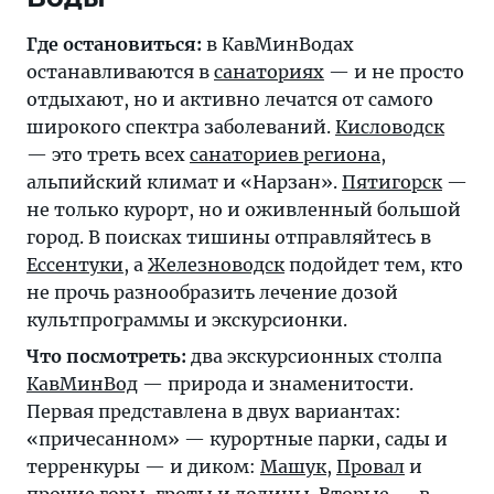
Где остановиться:
в КавМинВодах
останавливаются в
санаториях
— и не просто
отдыхают, но и активно лечатся от самого
широкого спектра заболеваний.
Кисловодск
— это треть всех
санаториев региона
,
альпийский климат и «Нарзан».
Пятигорск
—
не только курорт, но и оживленный большой
город. В поисках тишины отправляйтесь в
Ессентуки
, а
Железноводск
подойдет тем, кто
не прочь разнообразить лечение дозой
культпрограммы и экскурсионки.
Что посмотреть:
два экскурсионных столпа
КавМинВод
— природа и знаменитости.
Первая представлена в двух вариантах:
«причесанном» — курортные парки, сады и
терренкуры — и диком:
Машук
,
Провал
и