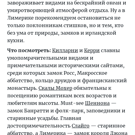
завораживает видами на бескрайний океан и
умиротворяющей атмосферой отдыха. Ну а в
Лимерике
порекомендуем остановиться не
только поклонникам стишков, но и тем, кто
без ума от природы, замков и ирландской
кухни.
Что посмотреть:
Килларни
и
Керри
славны
умопомрачительными видами и
примечательными историческими сайтами,
среди которых замок Росс, Макросское
аббатство, кольцо друидов и францисканский
монастырь.
Скалы Мохер
обязательны к
посещению романтикам всех возрастов и
любителям высоты. Must-see
Шеннона
—
замок Банратти и фолк-парк, заповедники и
старинные усадьбы. Главная
достопримечательность
Слайго
— старинное
аббатство, а
Лимерика
— замок короля Джона