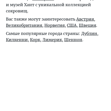
и музей Хант с уникальной коллекцией
сокровищ.
Вас также могут заинтересовать
Австрия
,
Великобритания
,
Норвегия
,
США
,
Швеция
.
Самые популярные города страны:
Дублин
,
Килкенни
,
Корк
,
Лимерик
,
Шеннон
.