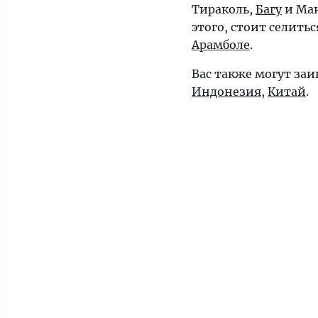
Тираколь,
Багу
и
Ма
этого, стоит селить
Арамболе
.
Вас также могут за
Индонезия
,
Китай
.