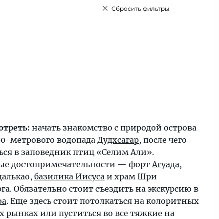
Сбросить фильтры
отреть:
начать знакомство с природой острова
300-метрового водопада
Дудхсагар
, после чего
ься в заповедник птиц «Селим Али».
ые достопримечательности — форт
Агуада
,
далькао,
базилика Иисуса
и храм Шри
а. Обязательно стоит съездить на экскурсию в
оа
. Еще здесь стоит потолкаться на колоритных
 рынках или пуститься во все тяжкие на