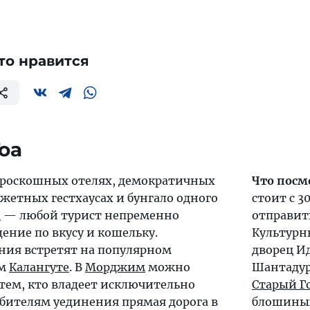
то нравится
оа
 роскошных отелях, демократичных
Что посм
жетных гестхаусах и бунгало одного
стоит с 
а
— любой турист непременно
отправит
ение по вкусу и кошельку.
Культурн
ния встретят на популярном
дворец И
ом
Калангуте
. В
Морджим
можно
Шантадург
 тем, кто владеет исключительно
Старый Г
бителям уединения прямая дорога в
блошиных