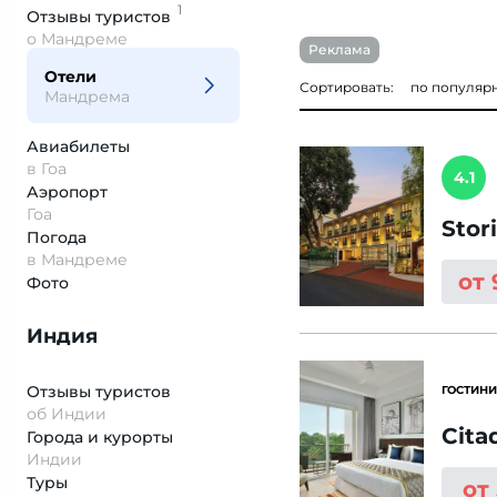
1
Отзывы
туристов
о Мандреме
Реклама
Отели
Сортировать:
по популяр
Мандрема
Авиабилеты
в Гоа
4.1
Аэропорт
Гоа
Stor
Погода
в Мандреме
от
Фото
Индия
Отзывы туристов
ГОСТИНИ
об Индии
Cita
Города и курорты
Индии
Туры
от