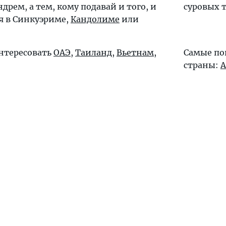
ндрем
, а тем, кому подавай и того, и
суровых 
ся в Синкуэриме,
Кандолиме
или
интересовать
ОАЭ
,
Таиланд
,
Вьетнам
,
Самые по
страны:
А