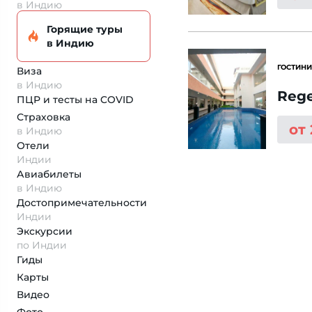
в Индию
Горящие туры
в Индию
ГОСТИНИ
Виза
в Индию
Rege
ПЦР и тесты на COVID
Страховка
от
в Индию
Отели
Индии
Авиабилеты
в Индию
Достопримеча­тельности
Индии
Экскурсии
по Индии
Гиды
Карты
Видео