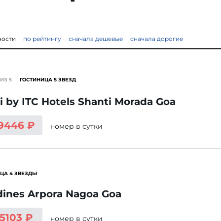
ности
по рейтингу
сначала дешевые
сначала дорогие
ИЗ 5
ГОСТИНИЦА 5 ЗВЕЗД
ii by ITC Hotels Shanti Morada Goa
 9446 ₽
номер
в сутки
ЦА 4 ЗВЕЗДЫ
dines Arpora Nagoa Goa
 5103 ₽
номер
в сутки