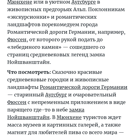
Мюнхене
или в уютном
Аугсбурге
в
живописных предгорьях Альп. Поклонникам
«экскурсионки» и романтических
ландшафтов порекомедуем города
Романтической дороги Германии, например,
Фюссен
, от которого рукой подать до
«лебединого камня» — сошедшего со
страниц средневековых легенд замка
Нойшванштайн.
Что посмотреть:
Сказочно красивые
средневековые городки и живописные
ландшафты
Романтической дороги Германии
— старинный
Аугсбург
и очаровательный
Фюссен
с непременным приложением в виде
парящего где-то в небе
замка
Нойшванштайн
. В
Мюнхене
туристов ждет
масса музеев и картинных галерей, а также
магнит для любителей пива со всего мира —