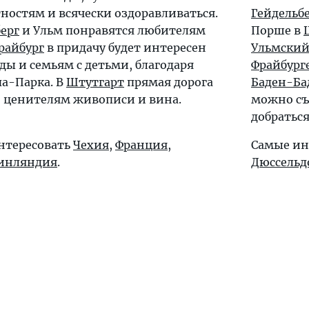
остям и всячески оздоравливаться.
Гейдельб
ерг
и
Ульм
понравятся любителям
Порше в
райбург
в придачу будет интересен
Ульмски
ы и семьям с детьми, благодаря
Фрайбург
а-Парка. В
Штутгарт
прямая дорога
Баден-Ба
 ценителям живописи и вина.
можно съ
добратьс
интересовать
Чехия
,
Франция
,
Самые ин
инляндия
.
Дюссельд