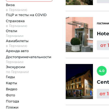
Виза
в Германию
ПЦР и тесты на COVID
Страховка
ГОСТИНИ
в Германию
Отели
Hote
Германии
Авиабилеты
от 
в Германию
Аренда авто
Достопримеча­тельности
Германии
Экскурсии
4.0
по Германии
Гиды
Cent
Карты
Видео
от 
Фото
Погода
Пляжи