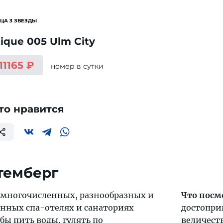
ЦА 3 ЗВЕЗДЫ
ique 005 Ulm City
11165 ₽
номер
в сутки
то нравится
темберг
 многочисленных, разнообразных и
Что посм
нных спа-отелях и санаториях
достопри
ы пить воды, гулять по
величеств