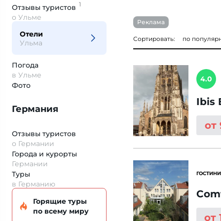
1
Отзывы
туристов
о Ульме
Реклама
Отели
Сортировать:
по популяр
Ульма
Погода
в Ульме
4.0
Фото
Ibis
Германия
от
Отзывы туристов
о Германии
Города и курорты
Германии
Туры
ГОСТИНИ
в Германию
Comf
Горящие туры
по всему миру
от 