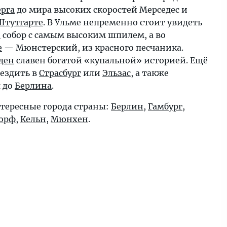
ерга
до мира высоких скоростей Мерседес и
Штутгарте
. В Ульме непременно стоит увидеть
й
собор с самым высоким шпилем, а во
е
— Мюнстерский, из красного песчаника.
ден
славен богатой «купальной» историей. Ещё
ездить в
Страсбург
или
Эльзас
, а также
я до
Берлина
.
тересные города страны:
Берлин
,
Гамбург
,
орф
,
Кельн
,
Мюнхен
.