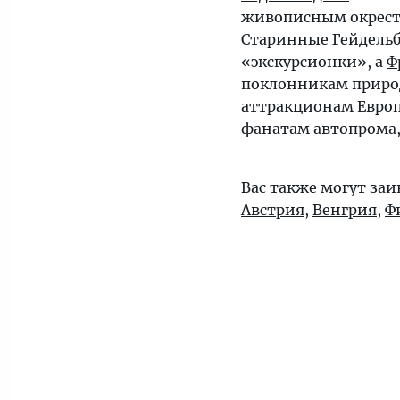
живописным окрестн
Старинные
Гейдельб
«экскурсионки», а
Ф
поклонникам природ
аттракционам Европ
фанатам автопрома,
Вас также могут за
Австрия
,
Венгрия
,
Ф