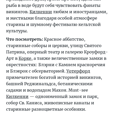
рыба в воде будут себя чувствовать фанаты
викингов.
Килкенни
любим и иностранцами,
и местными благодаря особой атмосфере
старины и шумному фестивалю кельтской
культуры.
Что посмотреть:
Красное аббатство,
старинные соборы и церкви, улицу Святого
Патрика, оперный театр и галерею Кроуфорд-
Арт в
Корке
, а также величественные замки в
окрестностях: Блэрни с Камнем красноречия
и Блэкрок с обсерваторией.
Уотерфорд
примечателен богатой историей викингов,
башней Реджинальдса, ботаническими
садами и водопадом Махон. Must-see
Килкенни
— одноименный замок и парк,
собор Св. Каниса, живописные каналы и
старинные разноцветные особняки.