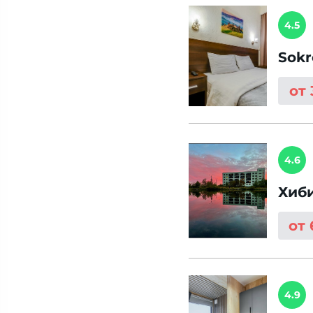
4.5
Sok
от
4.6
Хиб
от
4.9