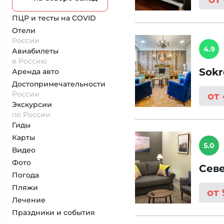
ПЦР и тесты на COVID
Отели
России
4.9
Авиабилеты
в Россию
Sok
Аренда авто
Достопримеча­тельности
России
от
Экскурсии
по России
Гиды
Карты
5.0
Видео
Фото
Сев
Погода
Пляжи
от
Лечение
Праздники и события