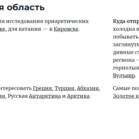
я область
ля исследования приарктических
Куда отп
ке
, для катания — в
Кировске
.
холодна к
побывать
заглянут
дивные 
региона 
горнолы
Вудъявр
.
интересовать
Греция
,
Турция
,
Абхазия
,
Самые по
ия
, Русская
Антарктика
и
Арктика
.
Золотое 