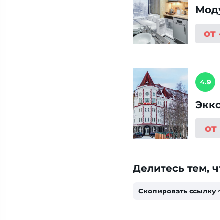
Моду
от
4.9
Экк
от
Делитесь тем, ч
Скопировать ссылку