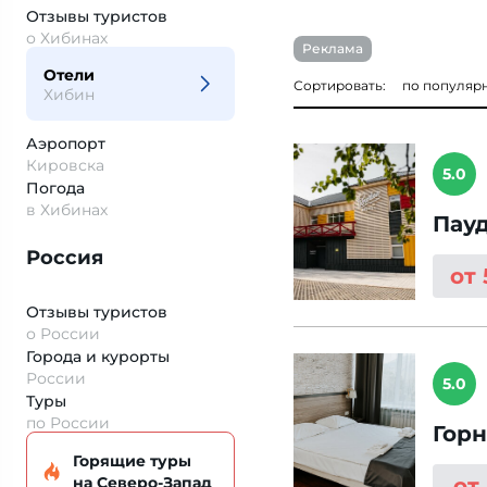
Отзывы
туристов
о Хибинах
Реклама
Отели
Сортировать:
по популяр
Хибин
Аэропорт
Кировска
5.0
Погода
в Хибинах
Пау
Россия
от
Отзывы туристов
о России
Города и курорты
России
5.0
Туры
по России
Горн
Горящие туры
на Северо-Запад
от