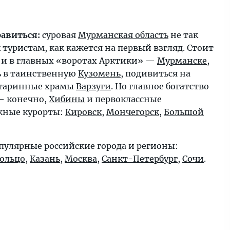
равиться:
суровая
Мурманская область
не так
 туристам, как кажется на первый взгляд. Стоит
 и в главных «воротах Арктики» —
Мурманске
,
ь в таинственную
Кузомень
, подивиться на
старинные храмы
Варзуги
. Но главное богатство
— конечно,
Хибины
и первоклассные
жные курорты:
Кировск
,
Мончегорск
,
Большой
пулярные российские города и регионы:
кольцо
,
Казань
,
Москва
,
Санкт-Петербург
,
Сочи
.