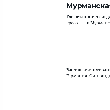
Мурманска
Где остановиться:
д
красот — в
Мурманс
Вас также могут за
Германия
,
Финлянд