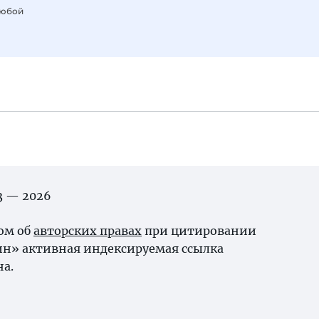
любой
03 — 2026
ном об
авторских правах
при цитировании
ин» активная индексируемая ссылка
на.