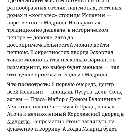
Где остановиться:
В многочисленных и
разнообразных отелях, пансионах, гостевых
домах и «хосталес» столицы Испании —
царственного
Мадрида
. На окраинах
традиционно дешевле, в историческом
центре — дороже, зато до
достопримечательностей можно дойти
пешком. В окрестностях дворца Эскориал
также можно найти несколько вариантов
размещения, но выбор будет меньше — так
что лучше приезжать сюда из Мадрида.
Что посмотреть:
В первую очередь, центр
всей Испании — площадь
Пуэрта-дель-Соль
,
затем — Пласа-Майор с Домом Булочника и
Мясника, наконец —
музей Прадо
, вокзал
Аточа и великолепный
Королевский дворец в
Мадриде
. Непременно стоит заглянуть на
фламенко и корриду. А когда
Мадрид
будет