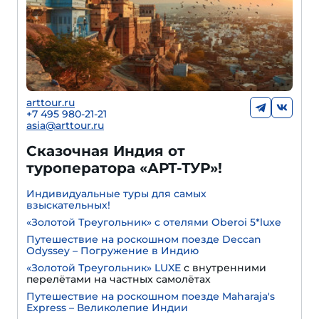
arttour.ru
+7 495 980-21-21
asia@arttour.ru
Сказочная Индия от
туроператора «АРТ-ТУР»!
Индивидуальные туры для самых
взыскательных!
«Золотой Треугольник» с отелями Oberoi 5*luxe
Путешествие на роскошном поезде Deccan
Odyssey – Погружение в Индию
«Золотой Треугольник» LUXE
с внутренними
перелётами на частных самолётах
Путешествие на роскошном поезде Maharaja's
Express – Великолепие Индии