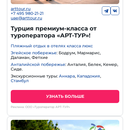
arttour.ru
+
7 495 980-21-21
uae@arttour.ru
Турция премиум-класса от
туроператора «АРТ-ТУР»!
Пляжный отдых в отелях класса люкс
Эгейское побережье
: Бодрум, Мармарис,
Даламан, Фетхие
Анталийской побережье
: Анталия, Белек, Кемер,
Сиде.
Экскурсионные туры:
Анкара
,
Кападокия
,
Стамбул
УЗНАТЬ БОЛЬШЕ
Реклама: ООО «Туроператор АРТ-ТУР»