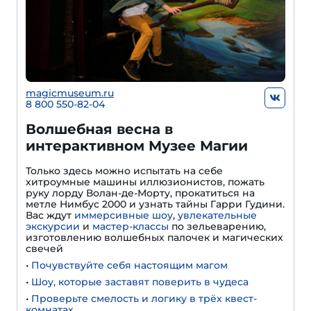
magicmuseum.ru
8 800 550-82-04
Волшебная весна в
интерактивном Музее Магии
Только здесь можно испытать на себе
хитроумные машины иллюзионистов, пожать
руку лорду Волан-де-Морту, прокатиться на
метле Нимбус 2000 и узнать тайны Гарри Гудини.
Вас ждут
иммерсивные шоу
,
увлекательные
экскурсии
и
мастер-классы
по зельеварению,
изготовлению волшебных палочек и магических
свечей
•
Почувствуйте себя настоящим магом
•
Шоу, которые заставят поверить в чудеса
•
Проверьте смелость и логику в трёх квест-
комнатах